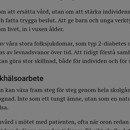
om att ersätta vård, utan om att stärka individen
och fatta trygga beslut. Att ge barn och unga verk
 livet, in i vuxen ålder.
av våra stora folksjukdomar, som typ 2-diabetes 
as av levnadsvanor över tid. Att tidigt förstå s
 kan göra stor skillnad, både för individen och för
okhälsoarbete
n kan växa fram steg för steg genom hela skolgå
ognad. Inte som ett tungt ämne, utan som en natur
lsa.
envård i mötet med patienten, ofta när oron redan 