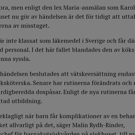
bra, men enligt den lex Maria-anmälan som Karo
set nu gör av händelsen är det för tidigt att utta
terna av misstaget.
r inte klassat som läkemedel i Sverige och får där
ad personal. I det här fallet blandades den av kö
nna syssla.
händelsen beslutades att vätskeersättning endast 
uksköterska. Senare har rutinerna förändrats oc
rdigberedda dospåsar. Enligt de nya rutinerna få
ktad utbildning.
beklagligt när barn får komplikationer av en beha
ket allvarligt på det, säger Malin Rydh-Rinder,
hef för barnakutsjukvården på sjukhuset, till n