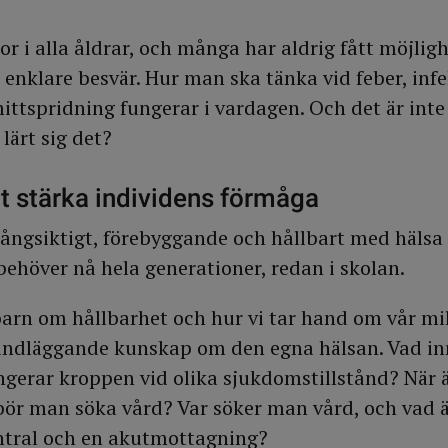
 i alla åldrar, och många har aldrig fått möjlighe
enklare besvär. Hur man ska tänka vid feber, infe
ittspridning fungerar i vardagen. Och det är inte 
lärt sig det?
t stärka individens förmåga
 långsiktigt, förebyggande och hållbart med hälsa
 behöver nå hela generationer, redan i skolan.
barn om hållbarhet och hur vi tar hand om vår milj
ndläggande kunskap om den egna hälsan. Vad in
gerar kroppen vid olika sjukdomstillstånd? När ä
bör man söka vård? Var söker man vård, och vad ä
ntral och en akutmottagning?