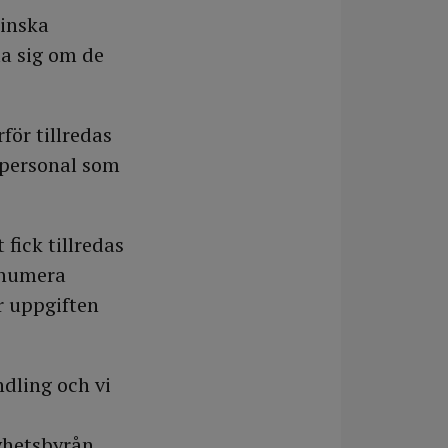
linska
la sig om de
för tillredas
kspersonal som
fick tillredas
h numera
r uppgiften
ndling och vi
yhetsbyrån