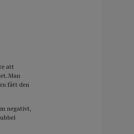
e att
det. Man
rn fått den
m negativt,
dubbel