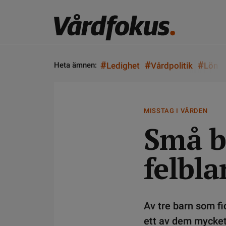
#
#
#
Heta ämnen:
Ledighet
Vårdpolitik
Lön
MISSTAG I VÅRDEN
Små b
felbl
Av tre barn som fi
ett av dem mycket 