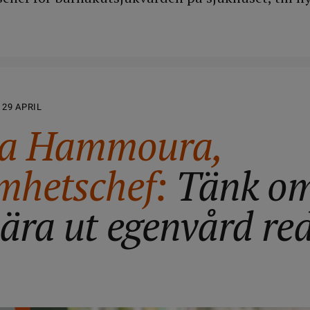
29 APRIL
na Hammoura,
mhetschef:
Tänk om
lära ut egenvård re