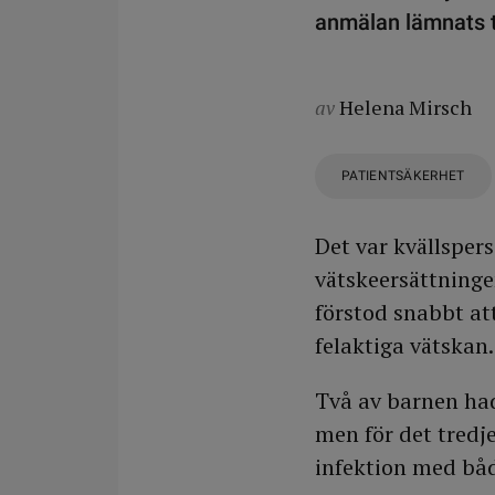
anmälan lämnats t
av
Helena Mirsch
PATIENTSÄKERHET
Det var kvällsper
vätskeersättninge
förstod snabbt att
felaktiga vätskan.
Två av barnen had
men för det tredje
infektion med båd