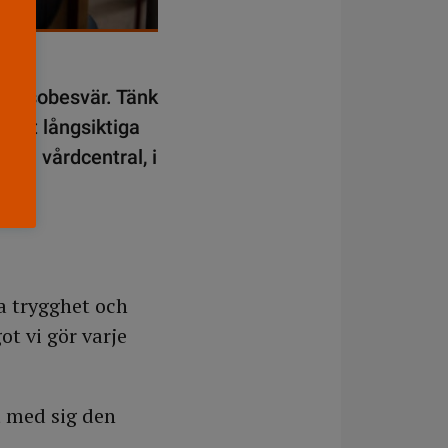
 hälsobesvär. Tänk
 det långsiktiga
 en vårdcentral, i
a trygghet och
ot vi gör varje
t med sig den