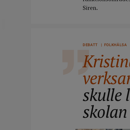
Siren.
DELA
DEBATT | FOLKHÄLSA
Kristi
verksa
skulle 
skolan