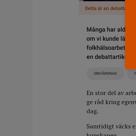
Detta är en debattartike
Många har aldrig f
om vi kunde lägga 
folkhälsoarbetet. 
en debattartikel.
OMVÅRDNAD
En stor del av ar
ge råd kring egenv
dag.
Samtidigt väcks e
kunskapen.