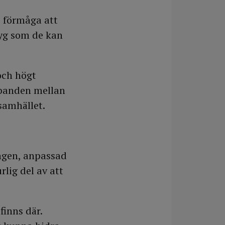
s förmåga att
tyg som de kan
och högt
ambanden mellan
 samhället.
ngen, anpassad
lig del av att
finns där.