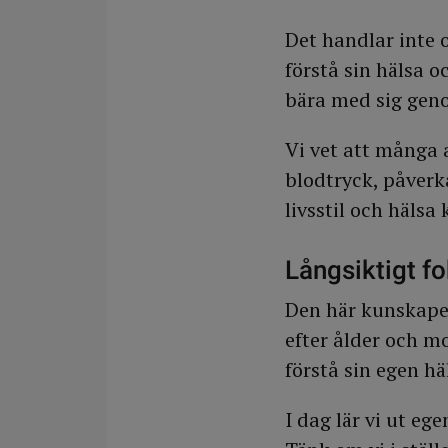
Det handlar inte 
förstå sin hälsa 
bära med sig genom
Vi vet att många 
blodtryck, påverk
livsstil och hälsa
Långsiktigt f
Den här kunskape
efter ålder och m
förstå sin egen hä
I dag lär vi ut eg