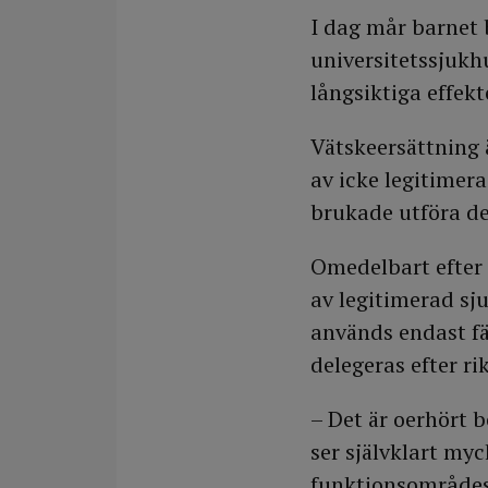
I dag mår barnet 
universitetssjukhu
långsiktiga effek
Vätskeersättning ä
av icke legitimer
brukade utföra de
Omedelbart efter 
av legitimerad sj
används endast fä
delegeras efter ri
– Det är oerhört 
ser självklart myc
funktionsområdesc