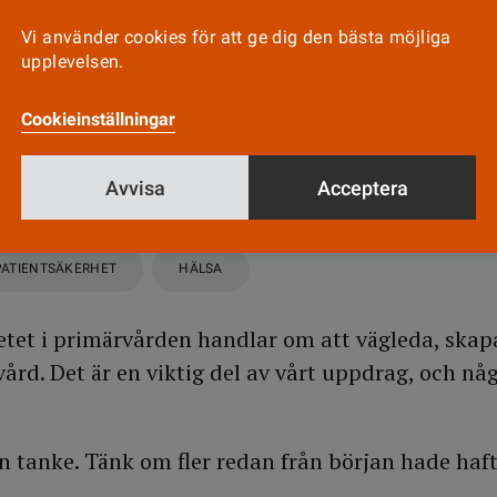
l. Åsikterna i texten är skribentens egna.
Vi använder cookies för att ge dig den bästa möjliga
upplevelsen.
ått möjlighet att lära sig hur man hanterar enklare
Cookieinställningar
grunden till egenvård redan i skolan, som en del av
Det skriver Kristina Hammoura, verksamhetschef på
Avvisa
Acceptera
PATIENTSÄKERHET
HÄLSA
betet i primärvården handlar om att vägleda, skap
ård. Det är en viktig del av vårt uppdrag, och någ
n tanke. Tänk om fler redan från början hade haf