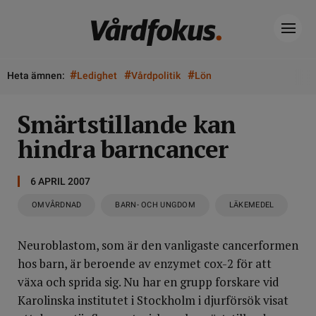
#
#
#
Heta ämnen:
Ledighet
Vårdpolitik
Lön
Smärtstillande kan
hindra barncancer
6 APRIL 2007
OMVÅRDNAD
BARN- OCH UNGDOM
LÄKEMEDEL
Neuroblastom, som är den vanligaste cancerformen
hos barn, är beroende av enzymet cox-2 för att
växa och sprida sig. Nu har en grupp forskare vid
Karolinska institutet i Stockholm i djurförsök visat