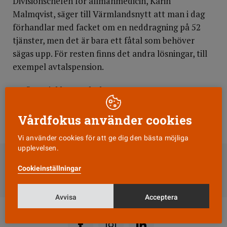
Divisionschefen för allmänmedicin, Karin
Malmqvist, säger till Värmlandsnytt att man i dag
förhandlar med facket om en neddragning på 52
tjänster, men det är bara ett fåtal som behöver
sägas upp. För resten finns det andra lösningar, till
exempel avtalspension.
De flesta jobb som ska bort är
underskötersketjänster, bara ett fåtal gäller
sjukskötersketjänster.
Vårdfokus använder cookies
Vi använder cookies för att ge dig den bästa möjliga
DELA
upplevelsen.
Cookieinställningar
Till Vårdfokus startsida
Avvisa
Acceptera