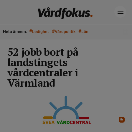
#
#
#
Heta ämnen:
Ledighet
Vårdpolitik
Lön
52 jobb bort på
landstingets
vårdcentraler i
Värmland