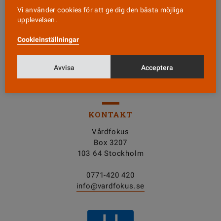
Vi använder cookies för att ge dig den bästa möjliga
Läs senaste numret
upplevelsen.
Cookieinställningar
Nyhetsbrev
Avvisa
Acceptera
Tipsa oss!
KONTAKT
Vårdfokus
Box 3207
103 64 Stockholm
0771-420 420
info@vardfokus.se