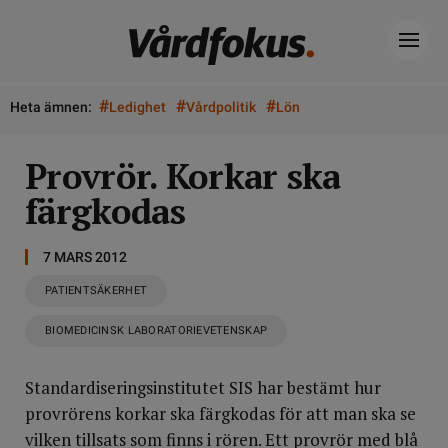
#
#
#
Heta ämnen:
Ledighet
Vårdpolitik
Lön
Provrör. Korkar ska
färgkodas
7 MARS 2012
PATIENTSÄKERHET
BIOMEDICINSK LABORATORIEVETENSKAP
Standardiseringsinstitutet SIS har bestämt hur
provrörens korkar ska färgkodas för att man ska se
vilken tillsats som finns i rören. Ett provrör med blå