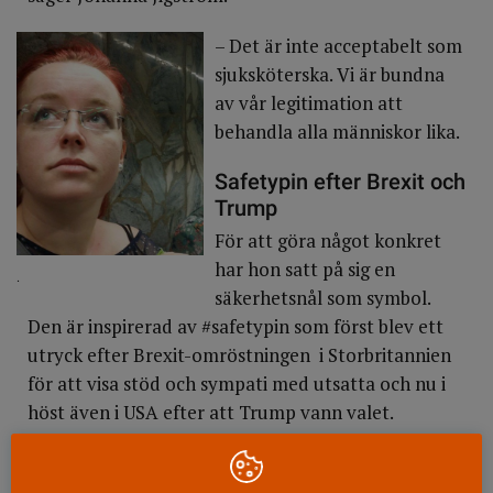
– Det är inte acceptabelt som
sjuksköterska. Vi är bundna
av vår legitimation att
behandla alla människor lika.
Safetypin efter Brexit och
Trump
För att göra något konkret
har hon satt på sig en
.
säkerhetsnål som symbol.
Den är inspirerad av #safetypin som först blev ett
utryck efter Brexit-omröstningen i Storbritannien
för att visa stöd och sympati med utsatta och nu i
höst även i USA efter att Trump vann valet.
I de båda länderna fäster människor en
säkerhetsnål som ett märke på jackor eller tröjor.