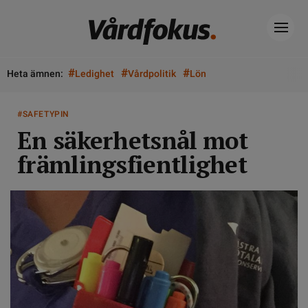
#
#
#
Heta ämnen:
Ledighet
Vårdpolitik
Lön
#SAFETYPIN
En säkerhetsnål mot
främlingsfientlighet