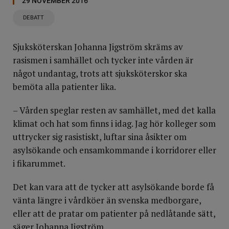
29 NOVEMBER 2016
DEBATT
Sjuksköterskan Johanna Jigström skräms av
rasismen i samhället och tycker inte vården är
något undantag, trots att sjuksköterskor ska
bemöta alla patienter lika.
– Vården speglar resten av samhället, med det kalla
klimat och hat som finns i idag. Jag hör kolleger som
uttrycker sig rasistiskt, luftar sina åsikter om
asylsökande och ensamkommande i korridorer eller
i fikarummet.
Det kan vara att de tycker att asylsökande borde få
vänta längre i vårdköer än svenska medborgare,
eller att de pratar om patienter på nedlåtande sätt,
säger Johanna Jigström.