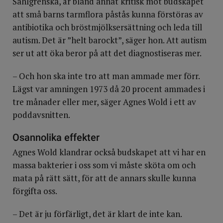
Sahlgrenska, är bland annat kritisk mot budskapet
att små barns tarmflora påstås kunna förstöras av
antibiotika och bröstmjölksersättning och leda till
autism. Det är ”helt barockt”, säger hon. Att autism
ser ut att öka beror på att det diagnostiseras mer.
– Och hon ska inte tro att man ammade mer förr.
Lägst var amningen 1973 då 20 procent ammades i
tre månader eller mer, säger Agnes Wold i ett av
poddavsnitten.
Osannolika effekter
Agnes Wold klandrar också budskapet att vi har en
massa bakterier i oss som vi måste sköta om och
mata på rätt sätt, för att de annars skulle kunna
förgifta oss.
– Det är ju förfärligt, det är klart de inte kan.