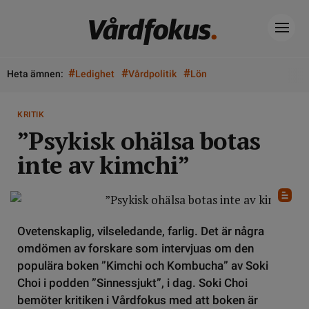
#
#
#
Heta ämnen:
Ledighet
Vårdpolitik
Lön
KRITIK
”Psykisk ohälsa botas
inte av kimchi”
Ovetenskaplig, vilseledande, farlig. Det är några
omdömen av forskare som intervjuas om den
populära boken ”Kimchi och Kombucha” av Soki
Choi i podden ”Sinnessjukt”, i dag. Soki Choi
bemöter kritiken i Vårdfokus med att boken är