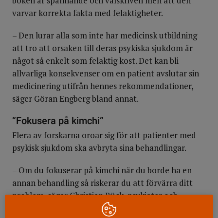
boken är spännande och välskriven men att den
varvar korrekta fakta med felaktigheter.
– Den lurar alla som inte har medicinsk utbildning
att tro att orsaken till deras psykiska sjukdom är
något så enkelt som felaktig kost. Det kan bli
allvarliga konsekvenser om en patient avslutar sin
medicinering utifrån hennes rekommendationer,
säger Göran Engberg bland annat.
”Fokusera på kimchi”
Flera av forskarna oroar sig för att patienter med
psykisk sjukdom ska avbryta sina behandlingar.
– Om du fokuserar på kimchi när du borde ha en
annan behandling så riskerar du att förvärra ditt
problem, säger Christian Rück, psykiater och
forskare på KI, i podden, och kallar det för