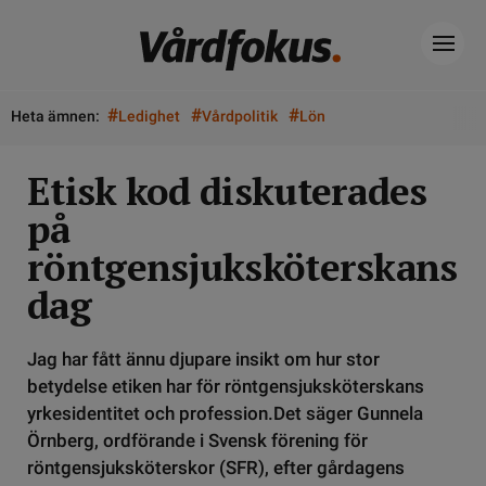
#
#
#
Heta ämnen:
Ledighet
Vårdpolitik
Lön
Etisk kod diskuterades
på
röntgensjuksköterskans
dag
Jag har fått ännu djupare insikt om hur stor
betydelse etiken har för röntgensjuksköterskans
yrkesidentitet och profession.Det säger Gunnela
Örnberg, ordförande i Svensk förening för
röntgensjuksköterskor (SFR), efter gårdagens