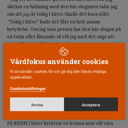
skickar en hälsning med den här sloganen talar jag
om att
är tokig i Säter. Skulle det bara stått
jag
”Tokig i Säter” hade det fått en helt annan
betydelse. Om jag som person har den här slogan på
en tröja eller liknande så vill jag med det säga att
jag är förtjust i Säter, säger han.
Enligt Kjell Bergqvist kontaktades såväl landstinget
Vårdfokus använder cookies
som olika patientorganisationer för att få deras
synpunkter på texten i samband med att den togs
Vi använder cookies för att ge dig den bästa möjliga
upplevelsen.
fram. Som exempel nämner han Riksförbundet för
social och mental hälsa, RSMH, i Säter som ska ha
Cookieinställningar
sagt att den var ”kanon” eftersom den
avdramatiserar begreppet psykisk ohälsa.
Avvisa
Acceptera
Tycker olika
På RSMH i Säter berättar en kvinna som vill vara