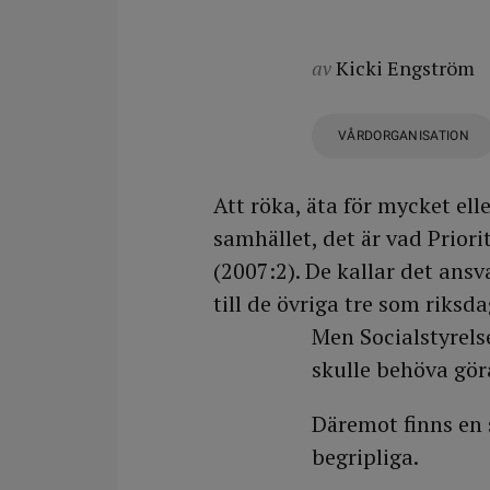
av
Kicki Engström
VÅRDORGANISATION
Att röka, äta för mycket ell
samhället, det är vad Priori
(2007:2). De kallar det ansv
till de övriga tre som riksd
Men Socialstyrels
skulle behöva göra
Däremot finns en 
begripliga.