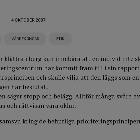
4 OKTOBER 2007
VÅRDEKONOMI
ETIK
er klättra i berg kan innebära att en individ inte s
teringscentrum har kommit fram till i sin rapport
arsprincipen och skulle vilja att den läggs som en
agen har beslutat.
en säger stopp och belägg. Alltför många svåra a
s och rättvisan vara oklar.
samsyn kring de befintliga prioriteringsprincipern