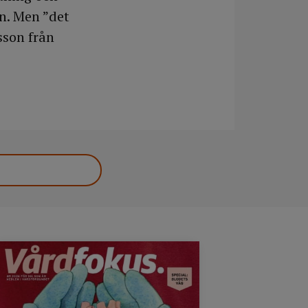
n. Men ”det
sson från