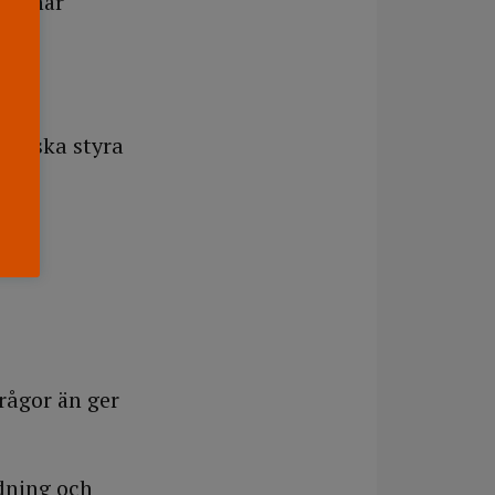
nde när
60) ska styra
frågor än ger
edning och