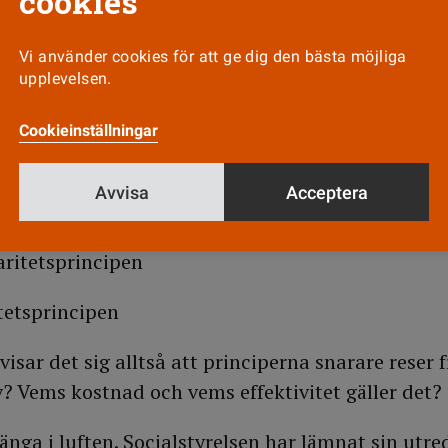
cookies
 kring bästa omvårdnad kan vara absolut avgöra
 göras.
Vi använder cookies för att ge dig den bästa möjliga
a styra
upplevelsen.
som enligt riksdagens beslut (prositionen1996/97:
Cookieinställningar
Avvisa
Acceptera
rincipen
aritetsprincipen
tetsprincipen
visar det sig alltså att principerna snarare reser 
v? Vems kostnad och vems effektivitet gäller det?
änga i luften. Socialstyrelsen har lämnat sin utr