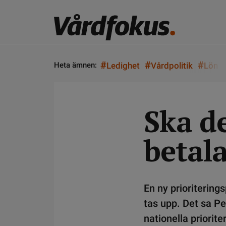
#
#
#
Heta ämnen:
Ledighet
Vårdpolitik
Lön
Ska de
betala
En ny prioriterings
tas upp. Det sa Pe
nationella priorit