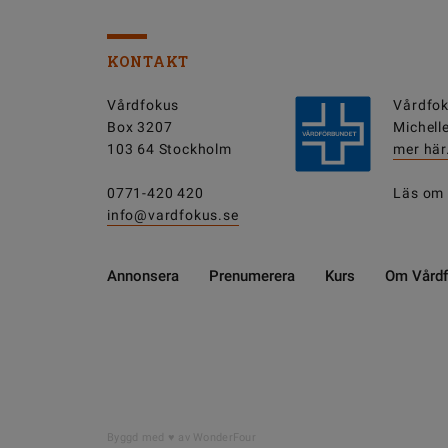
KONTAKT
Vårdfokus
Vårdfok
Box 3207
Michell
103 64 Stockholm
mer här
0771-420 420
Läs om
info@vardfokus.se
Annonsera
Prenumerera
Kurs
Om Vård
DELA
Byggd med
av WonderFour