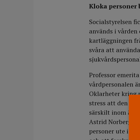
Kloka personer 
Socialstyrelsen fi
används i vården 
kartläggningen fr
svåra att använda,
sjukvårdspersonal
Professor emerita
vårdpersonalen är
Oklarheter kring p
stress att den ge
särskilt inom äld
Astrid Norberg. H
personer ute i vå