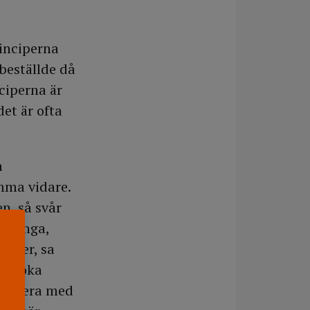
rinciperna
beställde då
ciperna är
det är ofta
å
omma vidare.
en, så svår
r många,
ioner, sa
v kloka
iskutera med