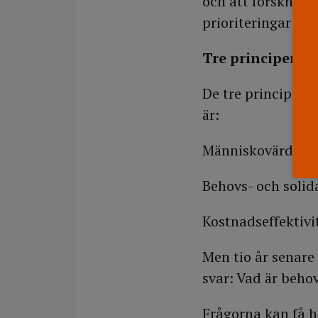
och att forskning
prioriteringar ska
Tre principer sk
De tre principer 
är:
Människovärdesp
Behovs- och solid
Kostnadseffektivi
Men tio år senare 
svar: Vad är beho
Frågorna kan få h