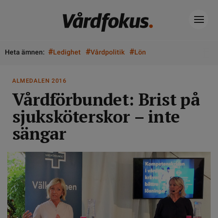
#
#
#
Heta ämnen:
Ledighet
Vårdpolitik
Lön
ALMEDALEN 2016
Vårdförbundet: Brist på
sjuksköterskor – inte
sängar