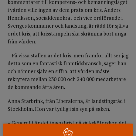
kommentarer till kompetens- och bemanningsläget
i vården ville ingen av dem prata om kris. Anders
Henriksson, socialdemokrat och vice ordförande i
Sveriges kommuner och landsting, är rädd för själva
ordet kris, att krisstämpeln ska skrämma bort unga
från vården.
– På vissa ställen är det kris, men framför allt ser jag
detta som en fantastisk framtidsbransch, säger han
och nämner själv en siffra, att vården måste
rekrytera mellan 230 000 och 240 000 medarbetare
de kommande åtta åren.
Anna Starbrink, från Liberalerna, är landstingsråd i
Stockholm. Hon var tydlig i sin syn på saken.
– Generellt är det ingen brist på sjuksköterskor, det
vågar jag säga, säger hon.