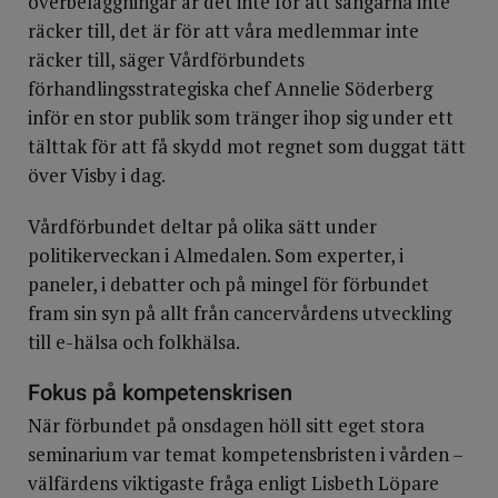
överbeläggningar är det inte för att sängarna inte
räcker till, det är för att våra medlemmar inte
räcker till, säger Vårdförbundets
förhandlingsstrategiska chef Annelie Söderberg
inför en stor publik som tränger ihop sig under ett
tälttak för att få skydd mot regnet som duggat tätt
över Visby i dag.
Vårdförbundet deltar på olika sätt under
politikerveckan i Almedalen. Som experter, i
paneler, i debatter och på mingel för förbundet
fram sin syn på allt från cancervårdens utveckling
till e-hälsa och folkhälsa.
Fokus på kompetenskrisen
När förbundet på onsdagen höll sitt eget stora
seminarium var temat kompetensbristen i vården –
välfärdens viktigaste fråga enligt Lisbeth Löpare