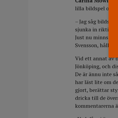
Carina Mowitz,
s
lilla bildspel om 
– Jag såg bildspe
sjunka in riktigt 
Just nu minns jag
Svensson, håller 
Vid ett annat av
Jönköping, och d
De är ännu inte så
har läst lite om 
gjort, berättar 
dricka till de ö
kommentarerna ä