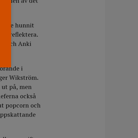
rsionen av det
r inte hunnit
och reflektera.
äll och Anki
örande i
ger Wikström.
r ut på, men
heferna också
ut popcorn och
uppskattande