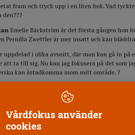
etat fram och tryck upp i en liten bok. Vad tyckte
 den???
kan
Emelie Bäckström är det första gången hon h
 Pernilla Zwettler är mer insatt och kan bläddra
 uppdelad i olika avsnitt, där man kan gå in på e
e att ta till sig. Nu kan jag fokusera på det som j
terska kan åstadkomma inom mitt område. ?
r hon inte att hon riktigt har kunnat ta till sig d
 idén.?
on alltid en vision, men den är något att sträva eft
Vårdfokus använder
 något, säger Pernilla Zwettler.?
cookies