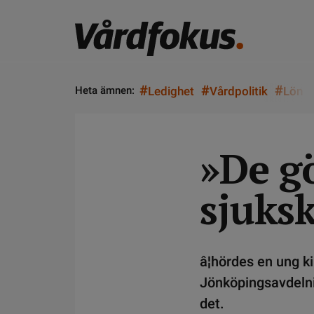
#
#
#
Heta ämnen:
Ledighet
Vårdpolitik
Lön
»De g
sjuks
â¦hördes en ung k
Jönköpingsavdelnin
det.