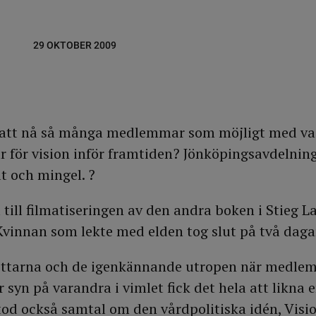
29 OKTOBER 2009
 att nå så många medlemmar som möjligt med v
 för vision inför framtiden? Jönköpingsavdelnin
t och mingel. ?
 till filmatiseringen av den andra boken i Stieg L
Kvinnan som lekte med elden tog slut på två daga
snittarna och de igenkännande utropen när medle
r syn på varandra i vimlet fick det hela att likna e
od också samtal om den vårdpolitiska idén, Visi