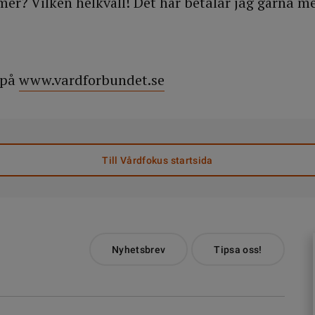
 mer? Vilken helkväll! Det här betalar jag gärna 
 på
www.vardforbundet.se
Till Vårdfokus startsida
Nyhetsbrev
Tipsa oss!