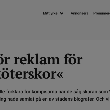
Mitt yrke
Annonsera
Prenumer
ör reklam för
köterskor«
ille förklara för kompisarna när de såg skaran so
g hade samlat på en av stadens biografer. Och vis