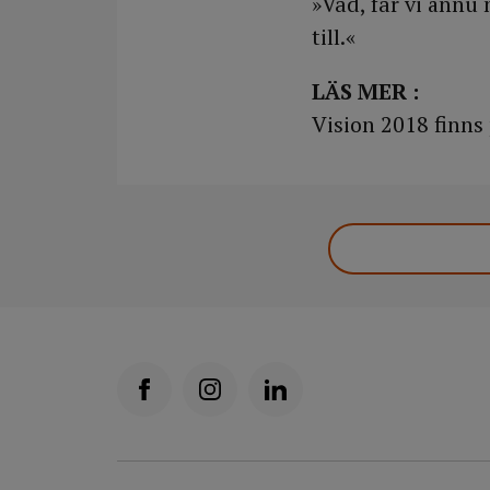
»Vad, får vi ännu
till.«
LÄS MER :
Vision 2018 finns