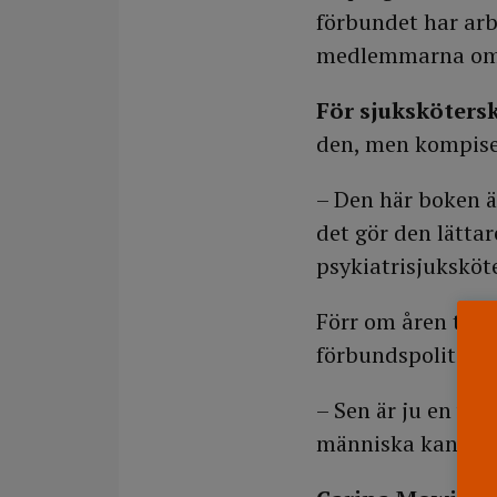
förbundet har arb
medlemmarna om
För sjuksköters
den, men kompisen
– Den här boken är
det gör den lättar
psykiatrisjukskö
Förr om åren tycke
förbundspolitiska
– Sen är ju en visi
människa kan göra