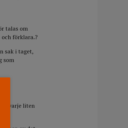
ör talas om
 och förklara.?
n sak i taget,
ag som
en
er, varje liten