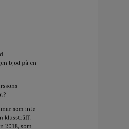
ad
gen bjöd på en
arssons
r.?
mmar som inte
n klassträff.
on 2018, som