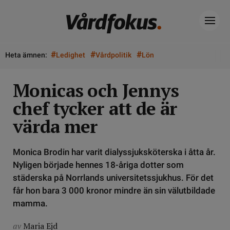
#
#
#
Heta ämnen:
Ledighet
Vårdpolitik
Lön
Monicas och Jennys
chef tycker att de är
värda mer
Monica Brodin har varit dialyssjuksköterska i åtta år.
Nyligen började hennes 18-åriga dotter som
städerska på Norrlands universitetssjukhus. För det
får hon bara 3 000 kronor mindre än sin välutbildade
mamma.
av
Maria Ejd