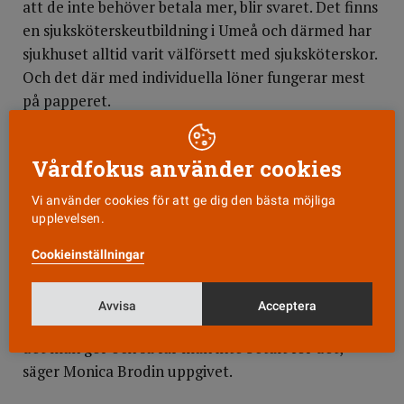
att de inte behöver betala mer, blir svaret. Det finns
en sjuksköterskeutbildning i Umeå och därmed har
sjukhuset alltid varit välförsett med sjuksköterskor.
Och det där med individuella löner fungerar mest
på papperet.
Som på så många andra ställen klagas här på att
Vårdfokus använder cookies
lönesättande chef inte har mandat att fördela
några pengar. Det är fortfarande pengapåsen som
Vi använder cookies för att ge dig den bästa möjliga
styr, inte verksamhetens behov. Både Jenny och
upplevelsen.
Monica har sagt till sin chef att de är värda 25 000
Cookieinställningar
kronor i månaden, och det håller chefen med om.
Men det finns ju inga pengar.
Avvisa
Acceptera
– Det är så synd – när man vet att man är duktig på
det man gör och så får man inte betalt för det,
säger Monica Brodin uppgivet.