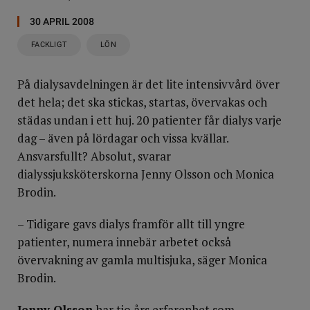
30 APRIL 2008
FACKLIGT
LÖN
På dialysavdelningen är det lite intensivvård över
det hela; det ska stickas, startas, övervakas och
städas undan i ett huj. 20 patienter får dialys varje
dag – även på lördagar och vissa kvällar.
Ansvarsfullt? Absolut, svarar
dialyssjuksköterskorna Jenny Olsson och Monica
Brodin.
– Tidigare gavs dialys framför allt till yngre
patienter, numera innebär arbetet också
övervakning av gamla multisjuka, säger Monica
Brodin.
Jenny Olsson
har tio års erfarenhet som