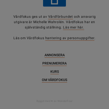
Vårdfokus ges ut av
Vårdförbundet
och ansvarig
utgivare är Michelle Wahrolén. Vårdfokus har en
självständig ställning.
Läs mer här.
Läs om Vårdfokus
hantering av personuppgifter
.
ANNONSERA
PRENUMERERA
KURS
OM VÅRDFOKUS
DELA
Byggd med
av WonderFour