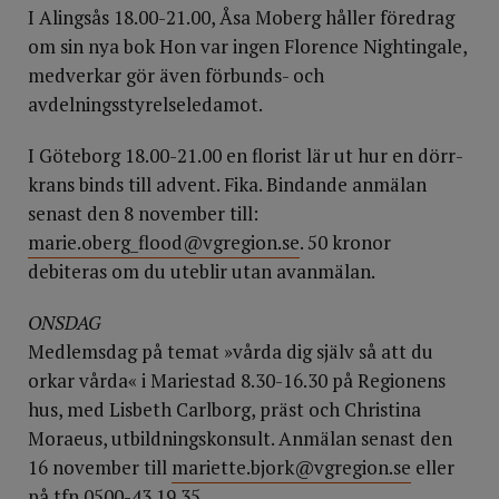
I Alingsås 18.00-21.00, Åsa Moberg håller före­drag
om sin nya bok Hon var ingen Florence Nightingale,
medverkar gör även förbunds- och
avdelningsstyrelseledamot.
I Göteborg 18.00-21.00 en florist lär ut hur en dörr­
krans binds till advent. Fika. Bindande anmälan
senast den 8 november till:
marie.oberg_flood@vgregion.se
. 50 kronor
debiteras om du uteblir utan av­anmälan.
ONSDAG
Medlemsdag på temat »vårda dig själv så att du
orkar vårda« i Mariestad 8.30-16.30 på Regionens
hus, med Lisbeth Carlborg, präst och Christina
Moraeus, utbildningskonsult. Anmä­lan senast den
16 november till
mariette.bjork@vgregion.se
eller
på tfn 0500-43 19 35.