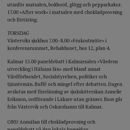
utanför matsalen, bokbord, glögg och pepparkakor.
17.00 »After work« i matsalen med chokladprovning
och förtäring.
TORSDAG
Västerviks sjukhus 7.00–8.00 »Frukostmöte« i
konferensrummet, Rehab­huset, hus 12, plan 4.
Kalmar 15.00 paneldebatt i Kalmarsalen »Vårdens
utveckling i Hälsans län« med bland annat
Vårdförbundet, Socialstyrelsen, politiker och
tjänstemän. Buffé och mingel efter debatten. Dagen
avslutas med föreläsning av sjuksköterskan Annelie
Eriksson, ordförande i Läkare utan gränser. Buss går
från Västervik och Oskarshamn till Kalmar.
OBS! Anmälan till chokladprovning och
paneldebatt på den lokala hemsidan.