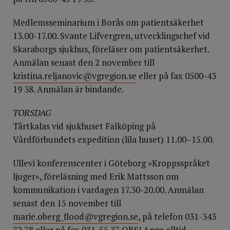
Medlemsseminarium i Borås om patientsäkerhet
13.00-17.00. Svante Lifvergren, utvecklingschef vid
Skaraborgs sjukhus, föreläser om patientsäkerhet.
Anmälan senast den 2 november till
kristina.reljanovic@vgregion.se
eller på fax 0500-43
19 38. Anmälan är bindande.
TORSDAG
Tårtkalas vid sjukhuset Falköping på
Vårdförbundets expedition (lila huset) 11.00–15.00.
Ullevi konferenscenter i Göteborg »Kroppsspråket
ljuger«, föreläsning med Erik Mattsson om
kommunikation i vardagen 17.30-20.00. Anmälan
senast den 15 november till
marie.oberg_flood@vgregion.se
, på telefon 031-343
72 78 eller på fax 031-55 37 OBS! Ange alltid