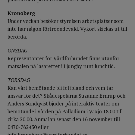
Kronoberg
Under veckan besöker styrelsen arbetsplatser som
inte har någon förtroendevald. Vykort skickas ut till
berörda.
ONSDAG
Representanter för Vårdförbundet finns utanför
matsalen på lasarettet i Ljungby runt lunchtid.
TORSDAG
Kan vårt bemötande bli fel ibland och vem tar
ansvar för det? Skådespelarna Suzanne Ernrup och
Anders Sundqvist bjuder på interaktiv teater om
bemötande i vården på Palladium i Växjö 18.00 till
cirka 20.00. Anmälan senast den 16 november till
0470-762430 eller
info.kronoberg@vardforbundet.se
.