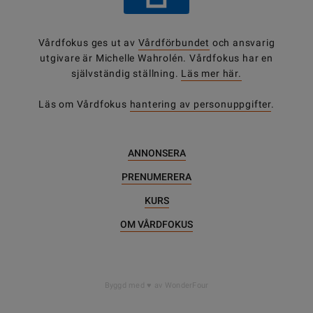
Vårdfokus ges ut av
Vårdförbundet
och ansvarig
utgivare är Michelle Wahrolén. Vårdfokus har en
självständig ställning.
Läs mer här.
Läs om Vårdfokus
hantering av personuppgifter
.
ANNONSERA
PRENUMERERA
KURS
OM VÅRDFOKUS
DELA
Byggd med
av WonderFour