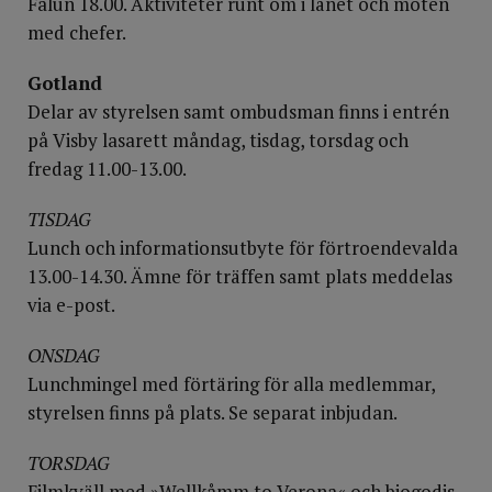
Falun 18.00. Aktiviteter runt om i länet och möten
med chefer.
Gotland
Delar av styrelsen samt ombudsman finns i entrén
på Visby lasarett måndag, tisdag, torsdag och
fredag 11.00-13.00.
TISDAG
Lunch och informationsutbyte för förtroendevalda
13.00-14.30. Ämne för träffen samt plats meddelas
via e-post.
ONSDAG
Lunchmingel med förtäring för alla medlemmar,
styrelsen finns på plats. Se separat inbjudan.
TORSDAG
Filmkväll med »Wellkåmm to Verona« och biogodis.