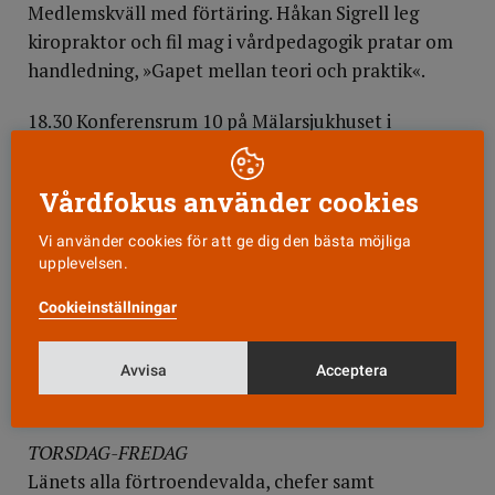
Medlemskväll med förtäring. Håkan Sigrell leg
kiropraktor och fil mag i vårdpedagogik pratar om
handledning, »Gapet mellan teori och praktik«.
18.30 Konferensrum 10 på Mälarsjukhuset i
Eskilstuna. Alla biomedicinska analytiker i länet är
inbjudna till en kväll under temat Laboratoriet i
Vårdfokus använder cookies
framtiden. Föreläsare är Gunnar Sandström,
professor i biomedicinsk laboratorievetenskap på
Vi använder cookies för att ge dig den bästa möjliga
Karolinska institutet.
upplevelsen.
Cookieinställningar
18.00 Eskilstuna bowlingcenter, höstbuffé och
bowling för medlemmar på akutkliniken vid
Mälarsjukhuset i Eskils-tuna. Dessutom diverse
Avvisa
Acceptera
lustfyllda aktiviteter.
TORSDAG-FREDAG
Länets alla förtroendevalda, chefer samt