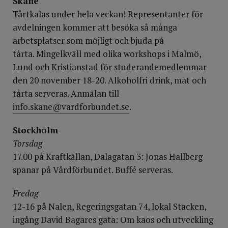
Skåne
Tårtkalas under hela veckan! Representanter för
avdelningen kommer att besöka så många
arbetsplatser som möjligt och bjuda på
tårta. Mingelkväll med olika workshops i Malmö,
Lund och Kristianstad för stude­­randemedlemmar
den 20 november 18-20. Alkoholfri drink, mat och
tårta serveras. Anmälan till
info.skane@vardforbundet.se
.
Stockholm
Torsdag
17.00 på Kraftkällan, Dalagatan 3: Jonas Hallberg
spanar på Vårdförbundet. Buffé serveras.
Fredag
12-16 på Nalen, Rege­ringsgatan 74, lokal Stacken,
ingång David Bagares gata: Om kaos och utveckling