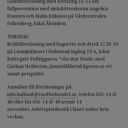
Lunchföreläsning med förtäring 12-13 om
fallprevention med sjuksköterskorna Angelica
Franzen och Malin Eriksson på Vårdcentralen
Falkenberg, lokal Åbrinken.
TORSDAG
Kvällsföreläsning med baguette och dryck 17.30-19
på Länssjuk­huset i Halmstad ingång 19 A, lokal
Kattegatt-Fullriggaren. ”»En stor Stark« med
Görhan Hellström, jämställdhetsfrågorna ur ett
annat perspektiv.
Anmälan till föreläsningar på:
info.halland@vardforbundet.se
, telefon 035-14 47
40 eller fax 035-14 47 49 senast 14
november. Arbetsplatsbesök i länet under hela
veckan.