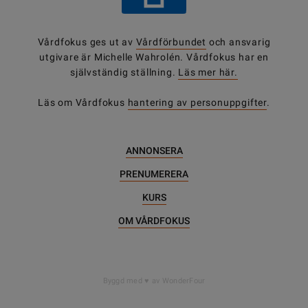
Vårdfokus ges ut av
Vårdförbundet
och ansvarig
utgivare är Michelle Wahrolén. Vårdfokus har en
självständig ställning.
Läs mer här.
Läs om Vårdfokus
hantering av personuppgifter
.
ANNONSERA
PRENUMERERA
KURS
OM VÅRDFOKUS
Byggd med
av WonderFour