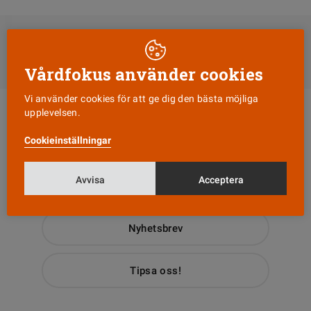
DELA
Till Vårdfokus startsida
Vårdfokus använder cookies
Vi använder cookies för att ge dig den bästa möjliga
upplevelsen.
Cookieinställningar
Avvisa
Acceptera
Läs senaste numret
Nyhetsbrev
Tipsa oss!