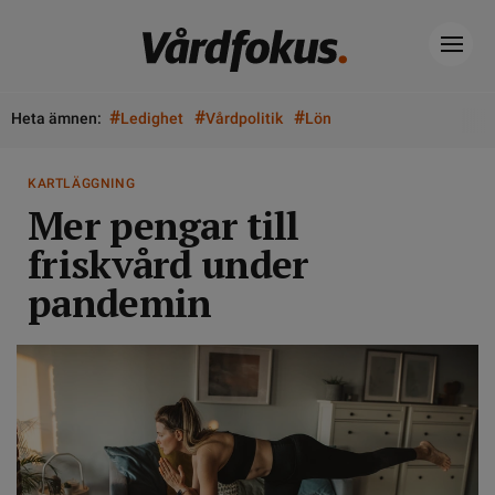
#
#
#
Heta ämnen:
Ledighet
Vårdpolitik
Lön
KARTLÄGGNING
Mer pengar till
friskvård under
pandemin