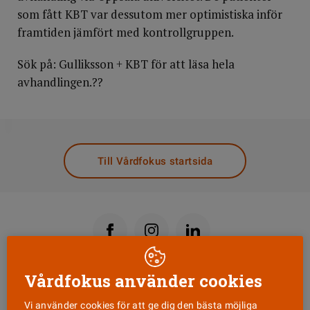
som fått KBT var dessutom mer optimistiska inför
framtiden jämfört med kontrollgruppen.
Sök på: Gulliksson + KBT för att läsa hela
avhandlingen.??
DELA
Till Vårdfokus startsida
Vårdfokus använder cookies
Läs senaste numret
Vi använder cookies för att ge dig den bästa möjliga