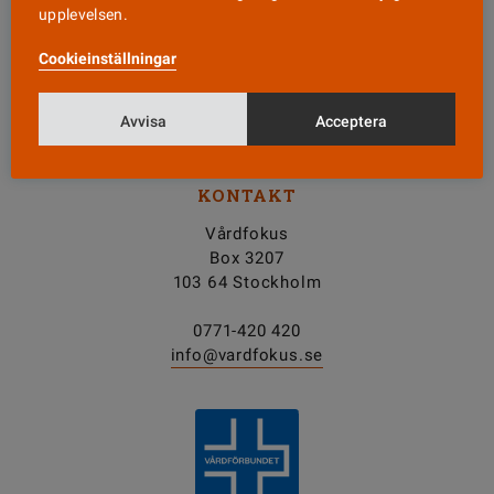
upplevelsen.
Nyhetsbrev
Cookieinställningar
Tipsa oss!
Avvisa
Acceptera
KONTAKT
Vårdfokus
Box 3207
103 64 Stockholm
0771-420 420
info@vardfokus.se