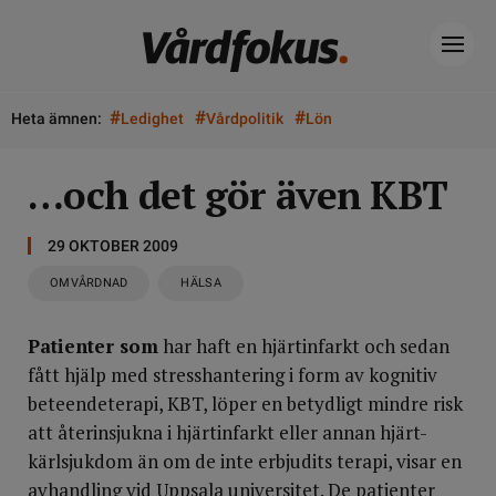
#
#
#
Heta ämnen:
Ledighet
Vårdpolitik
Lön
…och det gör även KBT
29 OKTOBER 2009
OMVÅRDNAD
HÄLSA
Patienter som
har haft en hjärtinfarkt och sedan
fått hjälp med stresshantering i form av kognitiv
beteendeterapi, KBT, löper en betydligt mindre risk
att återinsjukna i hjärtinfarkt eller annan hjärt-
kärlsjukdom än om de inte erbjudits terapi, visar en
avhandling vid Uppsala universitet. De patienter