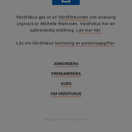
Vårdfokus ges ut av
Vårdförbundet
och ansvarig
utgivare är Michelle Wahrolén. Vårdfokus har en
självständig ställning.
Läs mer här.
Läs om Vårdfokus
hantering av personuppgifter
.
ANNONSERA
PRENUMERERA
KURS
OM VÅRDFOKUS
Byggd med
av WonderFour