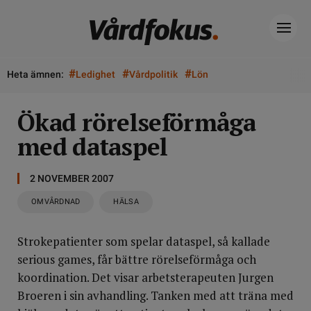
#
#
#
Heta ämnen:
Ledighet
Vårdpolitik
Lön
Ökad rörelseförmåga
med dataspel
2 NOVEMBER 2007
OMVÅRDNAD
HÄLSA
Strokepatienter som spelar dataspel, så kallade
serious games, får bättre rörelseförmåga och
koordination. Det visar arbetsterapeuten Jurgen
Broeren i sin avhandling. Tanken med att träna med