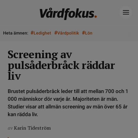
#
#
#
Heta ämnen:
Ledighet
Vårdpolitik
Lön
Screening av
pulsåderbråck räddar
liv
Brustet pulsåderbråck leder till att mellan 700 och 1
000 människor dör varje år. Majoriteten är män.
Studier visar att allmän screening av män över 65 år
kan rädda liv.
av
Karin Tideström