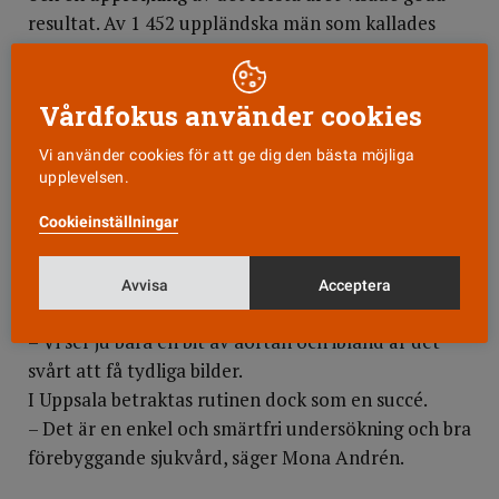
resultat. Av 1 452 uppländska män som kallades
kom 1 212, det vill säga hela 84 procent.
– Så stort gensvar hade vi faktiskt inte förväntat
oss, säger Mona Andrén.
Vårdfokus använder cookies
Hos 40 av männen upptäcktes vidgad
Vi använder cookies för att ge dig den bästa möjliga
kroppspulsåder. I sex fall ledde det till omgående
upplevelsen.
operation.
Cookieinställningar
finns risker med den förebyggande operationen och
det endast är 13 procent av de upptäckta bråcken
som faktiskt brister. En annan nackdel är att alla
Avvisa
Acceptera
bråck inte hittas.
– Vi ser ju bara en bit av aortan och ibland är det
svårt att få tydliga bilder.
I Uppsala betraktas rutinen dock som en succé.
– Det är en enkel och smärtfri undersökning och bra
förebyggande sjukvård, säger Mona Andrén.