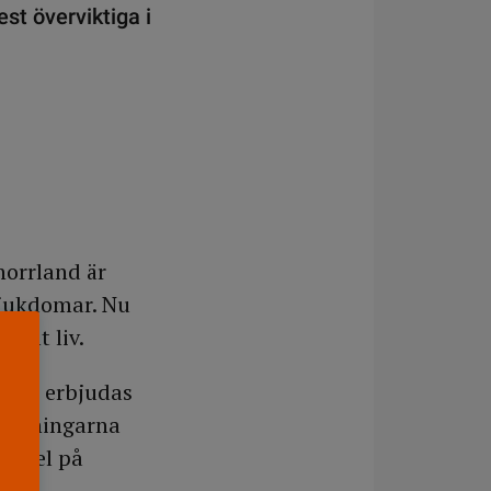
st överviktiga i
norrland är
sjukdomar. Nu
samt liv.
 att erbjudas
rsökningarna
xempel på