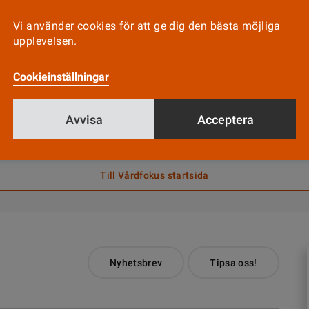
Vi använder cookies för att ge dig den bästa möjliga
andstinget Västernorrland, i samarbete med komm
upplevelsen.
utvecklingen så att västernorrlänningarnas levna
llet för livshotande, säger Göran Fahlén, enhetsch
Cookieinställningar
khälsocentrum.
Avvisa
Acceptera
Till Vårdfokus startsida
Nyhetsbrev
Tipsa oss!