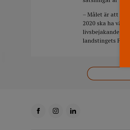
– Målet är att L
2020 ska ha vänt 
livsbejakande istä
landstingets Fol
DELA