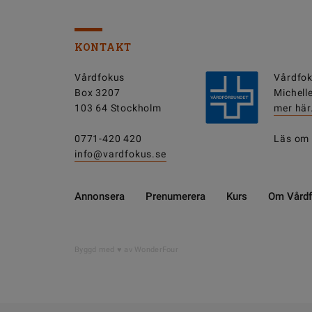
KONTAKT
Vårdfokus
Vårdfok
Box 3207
Michell
103 64 Stockholm
mer här
0771-420 420
Läs om
info@vardfokus.se
Annonsera
Prenumerera
Kurs
Om Vård
Byggd med
av WonderFour