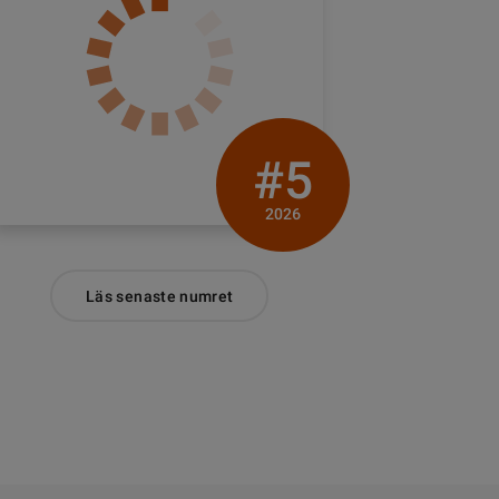
#5
2026
Läs senaste numret