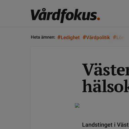
#
#
#
Heta ämnen:
Ledighet
Vårdpolitik
Lön
Väste
hälso
Landstinget i Väst