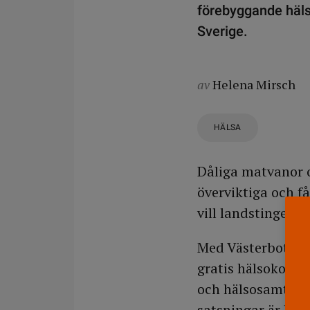
förebyggande häls
Sverige.
av
Helena Mirsch
HÄLSA
Dåliga matvanor oc
överviktiga och f
vill landstinget v
Med Västerbotten 
gratis hälsokontr
och hälsosamtalen
satsningar är bre