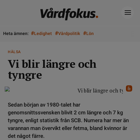
#
#
#
Heta ämnen:
Ledighet
Vårdpolitik
Lön
HÄLSA
Vi blir längre och
tyngre
Sedan början av 1980-talet har
genomsnittssvensken blivit 2 cm längre och 7 kg
tyngre, enligt statistik från SCB. Numera har mer än
varannan man övervikt eller fetma, bland kvinnor är
det något färre.