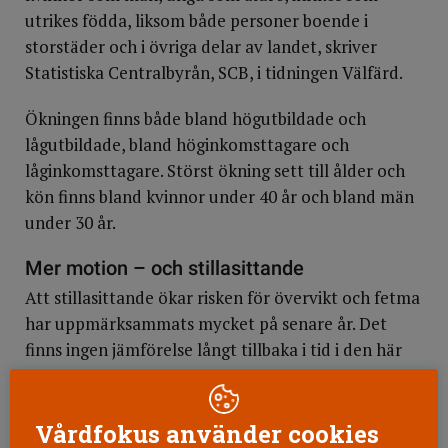
utrikes födda, liksom både personer boende i
storstäder och i övriga delar av landet, skriver
Statistiska Centralbyrån, SCB, i tidningen Välfärd.
Ökningen finns både bland högutbildade och
lågutbildade, bland höginkomsttagare och
låginkomsttagare. Störst ökning sett till ålder och
kön finns bland kvinnor under 40 år och bland män
under 30 år.
Mer motion – och stillasittande
Att stillasittande ökar risken för övervikt och fetma
har uppmärksammats mycket på senare år. Det
finns ingen jämförelse långt tillbaka i tid i den här
undersökningen, men jämfört med 2008-2009 är
det fler idag som uppger att deras arbete är alltför
stillasittande.
Vårdfokus använder cookies