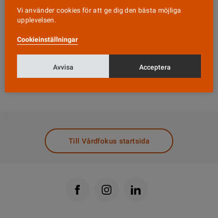
Vi använder cookies för att ge dig den bästa möjliga
Samtidigt säger fler att de motionerar regelbundet.
upplevelsen.
Att praktiskt taget aldrig motionera är dock
vanligare bland personer med fetma än bland
Cookieinställningar
personer med normalvikt.
Avvisa
Acceptera
Läs hela artikeln om övervikt och fetma
i tidningen
Välfärd här.
DELA
Till Vårdfokus startsida