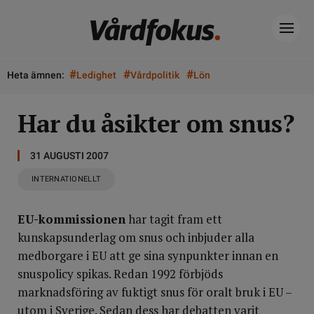
#
#
#
Heta ämnen:
Ledighet
Vårdpolitik
Lön
Har du åsikter om snus?
31 AUGUSTI 2007
INTERNATIONELLT
EU-kommissionen
har tagit fram ett
kunskapsunderlag om snus och inbjuder alla
medborgare i EU att ge sina synpunkter innan en
snuspolicy spikas. Redan 1992 förbjöds
marknadsföring av fuktigt snus för oralt bruk i EU –
utom i Sverige. Sedan dess har debatten varit