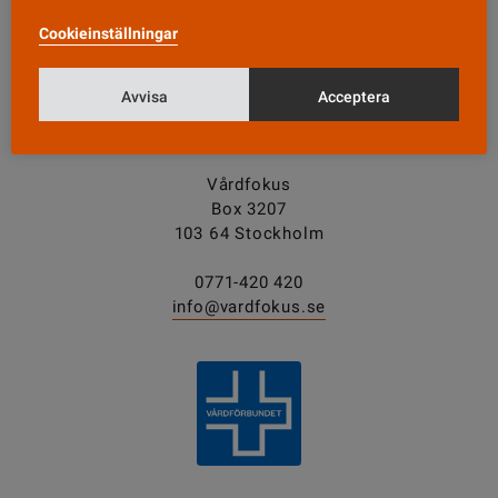
Cookieinställningar
Tipsa oss!
Avvisa
Acceptera
KONTAKT
Vårdfokus
Box 3207
103 64 Stockholm
0771-420 420
info@vardfokus.se