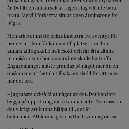
att så många barn dör innan de ens hunnit fylla fem
år. Det är en annan sak att agera. Jag vill inte bara
prata. Jag vill förbättra situationen åtminstone för
några.
Men arbetet måste också innebära ett äventyr för
henne; att hon får komma till platser som hon
annars aldrig skulle ha besökt och får lära känna
människor som hon annars inte skulle ha träffat.
Engagemanget måste grundas på något mer än en
önskan om att betala tillbaka en skuld för att man
har det bra.
– Jag måste också få ut något av det. Det kan inte
bygga på uppoffring, då orkar man inte. Men visst är
det viktigt att kunna hjälpa till, det är
belönande. Att kunna göra nytta driver mig också.