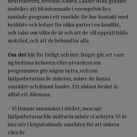
neutraliteten, betonar Anneli. Läkare utan gränser
undviker att bli inlemmade i exempelvis fn:s
samlade program i ett område. De har kontakt med
byäldste och ledare för olika parter i en konflikt,
och talar om vilka de är och att de vill upprätthålla
sjukvård, och att de behandlar alla.
Om det
blir för farligt och inte längre går att vare
sig bedöma behoven eller utvärdera om
programmen gör någon nytta, och om
hjälparbetarnas liv riskeras, måste de lämna
området och ibland landet. Ett sådant beslut är
alltid ett dilemma.
– Vi lämnar människor i sticket, men när
hjälparbetarna blir måltavla måste vi avbryta. Vi är
inte ute i krigsdrabbade områden för att riskera
våra liv.