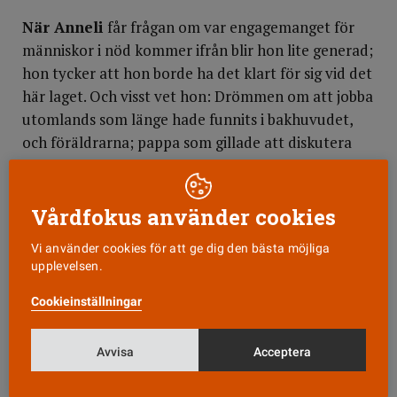
När Anneli
får frågan om var engagemanget för
människor i nöd kommer ifrån blir hon lite generad;
hon tycker att hon borde ha det klart för sig vid det
här laget. Och visst vet hon: Drömmen om att jobba
utomlands som länge hade funnits i bakhuvudet,
och föräldrarna; pappa som gillade att diskutera
med sina barn om vad som hände i världen och
mamma som var engagerad och ordnade
hjälpsändningar till Polen. Och så nyfikenheten
Vårdfokus använder cookies
förstås, som tog henne ut i världen tillsammans
Vi använder cookies för att ge dig den bästa möjliga
med kompisen Anette.
upplevelsen.
När hon
berättar om människorna blir
Cookieinställningar
engagemanget ännu tydligare. Under en av jorden
runt-resorna stannade de i Calcutta. Fattigdomen
Avvisa
Acceptera
var så påtaglig, med alla människor som hela tiden
ville ha något. Anneli kände bara: »låt mig vara«. På