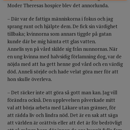
Moder Theresas hospice blev det annorlunda.
– Där var de fattiga människorna i fokus och jag
sprang runt och hjälpte dem. De fick sin värdighet
tillbaka; kvinnorna som annars tiggde på gatan
kunde där be mig hämta ett glas vatten.
Annelis syn på vård skilde sig från nunnornas. När
en ung kvinna med halvsidig förlamning dog, var de
nöjda med att ha gett henne god vård och en värdig
död. Anneli sörjde och hade velat göra mer för att
hon skulle överleva.
– Det räcker inte att göra så gott man kan. Jag vill
förändra också. Den upplevelsen påverkade mitt
val att börja arbeta med Läkare utan gränser, för
att rädda liv och lindra nöd. Det är en sak att säga
att världen är orättvis eller att det är för bedrövligt