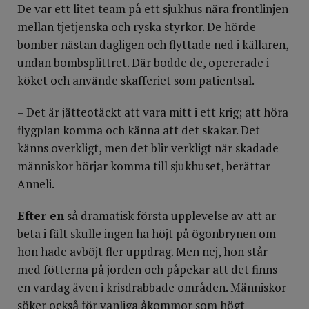
De var ett litet team på ett sjukhus nära frontlinjen
mellan tjetjenska och ryska styrkor. De hörde
bomber nästan dagligen och flyttade ned i källaren,
undan bombsplittret. Där bodde de, opererade i
köket och använde skafferiet som patientsal.
– Det är jätteotäckt att vara mitt i ett krig; att höra
flygplan komma och känna att det skakar. Det
känns overkligt, men det blir verkligt när skadade
människor börjar komma till sjukhuset, berättar
Anneli.
Efter en
så dramatisk första upplevelse av att ar­
beta i fält skulle ingen ha höjt på ögonbrynen om
hon hade avböjt fler uppdrag. Men nej, hon står
med fötterna på jorden och påpekar att det finns
en vardag även i krisdrabbade områden. Människ­or
söker också för vanliga åkommor som högt