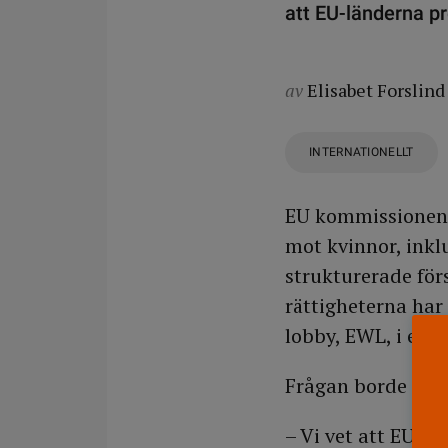
att EU-länderna pr
av
Elisabet Forslind
INTERNATIONELLT
EU kommissionen f
mot kvinnor, ink
strukturerade för
rättigheterna har
lobby, EWL, i et
Frågan borde ha h
– Vi vet att EU h