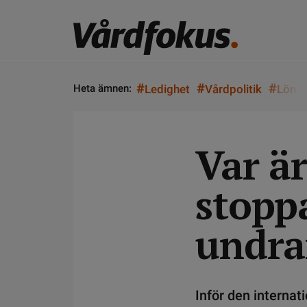
#
#
#
Heta ämnen:
Ledighet
Vårdpolitik
Lön
Var är
stopp
undra
Inför den interna