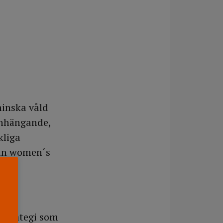
minska våld
anhängande,
kliga
ean women´s
 strategi som