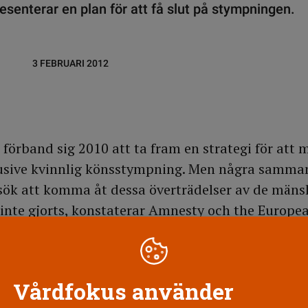
esenterar en plan för att få slut på stympningen.
3 FEBRUARI 2012
örband sig 2010 att ta fram en strategi för att 
lusive kvinnlig könsstympning. Men några samm
sök att komma åt dessa överträdelser av de mäns
 inte gjorts, konstaterar Amnesty och the Europ
t gemensamt pressmeddelande.
ög prioritet, anser organisationerna.
Vårdfokus använder
ar medlen att få stopp på våldet och presentera en