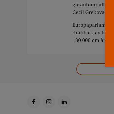
garanterar alla kv
Cecil Greboval, E
Europaparlamentet
drabbats av livsl
180 000 om året l
DELA