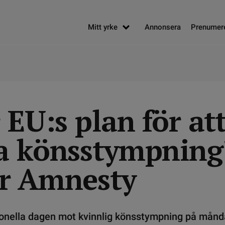
Mitt yrke
Annonsera
Prenumer
 EU:s plan för at
a könsstympning
r Amnesty
tionella dagen mot kvinnlig könsstympning på månd