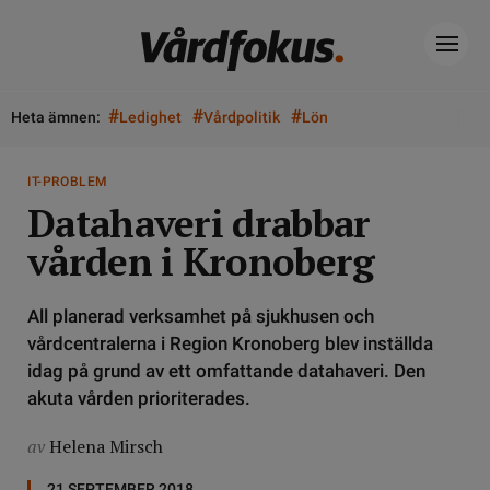
#
#
#
Heta ämnen:
Ledighet
Vårdpolitik
Lön
IT-PROBLEM
Datahaveri drabbar
vården i Kronoberg
All planerad verksamhet på sjukhusen och
vårdcentralerna i Region Kronoberg blev inställda
idag på grund av ett omfattande datahaveri. Den
akuta vården prioriterades.
av
Helena Mirsch
21 SEPTEMBER 2018