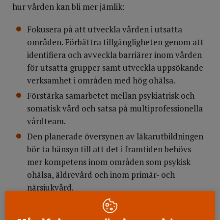
hur vården kan bli mer jämlik:
Fokusera på att utveckla vården i utsatta
områden. Förbättra tillgängligheten genom att
identifiera och avveckla barriärer inom vården
för utsatta grupper samt utveckla uppsökande
verksamhet i områden med hög ohälsa.
Förstärka samarbetet mellan psykiatrisk och
somatisk vård och satsa på multiprofessionella
vårdteam.
Den planerade översynen av läkarutbildningen
bör ta hänsyn till att det i framtiden behövs
mer kompetens inom områden som psykisk
ohälsa, äldrevård och inom primär- och
närsjukvård.
Regering och riksdag bör överväga att tillsätta
en nationell kommission med syfte att minska