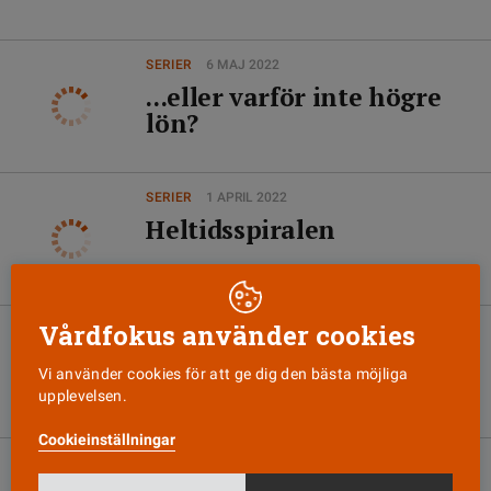
SERIER
6 MAJ 2022
...eller varför inte högre
lön?
SERIER
1 APRIL 2022
Heltidsspiralen
Vårdfokus använder cookies
SERIER
11 MARS 2022
"Hmm... tydliga blodspår"
Vi använder cookies för att ge dig den bästa möjliga
upplevelsen.
Cookieinställningar
SERIER
14 FEBRUARI 2022