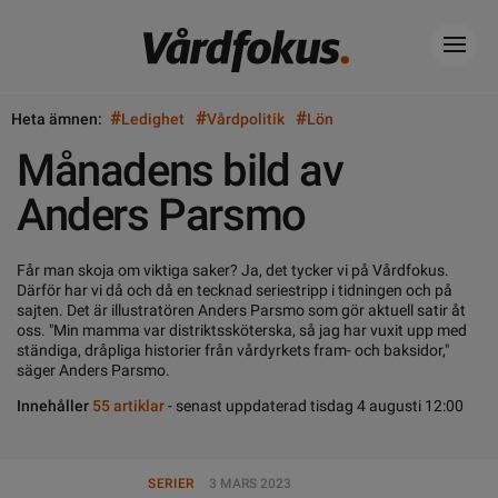
#
#
#
Heta ämnen:
Ledighet
Vårdpolitik
Lön
Månadens bild av
Anders Parsmo
Får man skoja om viktiga saker? Ja, det tycker vi på Vårdfokus.
Därför har vi då och då en tecknad seriestripp i tidningen och på
sajten. Det är illustratören Anders Parsmo som gör aktuell satir åt
oss. "Min mamma var distriktssköterska, så jag har vuxit upp med
ständiga, dråpliga historier från vårdyrkets fram- och baksidor,"
säger Anders Parsmo.
Innehåller
55 artiklar
- senast uppdaterad tisdag 4 augusti 12:00
SERIER
3 MARS 2023