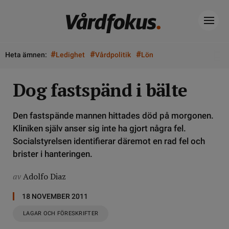
#
#
#
Heta ämnen:
Ledighet
Vårdpolitik
Lön
Dog fastspänd i bälte
Den fastspände mannen hittades död på morgonen.
Kliniken själv anser sig inte ha gjort några fel.
Socialstyrelsen identifierar däremot en rad fel och
brister i hanteringen.
av
Adolfo Diaz
18 NOVEMBER 2011
LAGAR OCH FÖRESKRIFTER