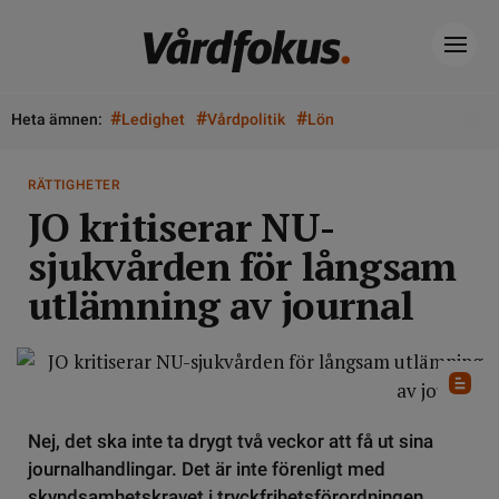
#
#
#
Heta ämnen:
Ledighet
Vårdpolitik
Lön
RÄTTIGHETER
JO kritiserar NU-
sjukvården för långsam
utlämning av journal
Nej, det ska inte ta drygt två veckor att få ut sina
journalhandlingar. Det är inte förenligt med
skyndsamhetskravet i tryckfrihetsförordningen,