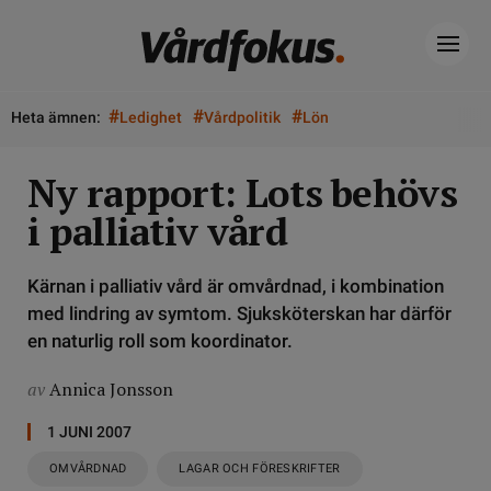
#
#
#
Heta ämnen:
Ledighet
Vårdpolitik
Lön
Ny rapport: Lots behövs
i palliativ vård
Kärnan i palliativ vård är omvårdnad, i kombination
med lindring av symtom. Sjuksköterskan har därför
en naturlig roll som koordinator.
av
Annica Jonsson
1 JUNI 2007
OMVÅRDNAD
LAGAR OCH FÖRESKRIFTER