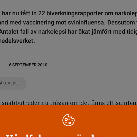
har nu fått in 22 biverkningsrapporter om narkole
d med vaccinering mot svininfluensa. Dessutom fi
 Antalet fall av narkolepsi har ökat jämfört med tidi
edelsverket.
6 SEPTEMBER 2010
LÄKEMEDEL
 snabbutreder nu frågan om det finns ett samba
ll av narkolepsi och den massvaccinering av svin
s i vintras. De första resultaten av den utredning
ala antalet narkolepsifall i Sverige har ökat 2010