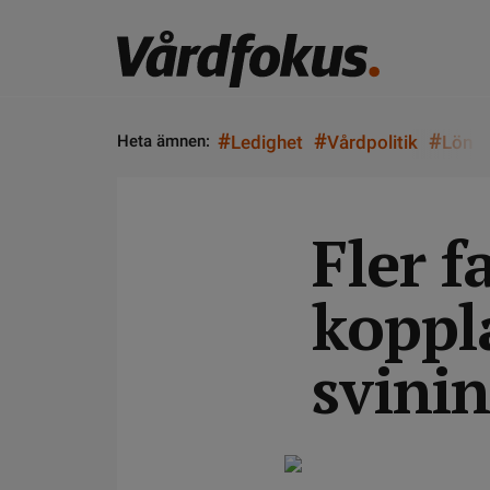
#
#
#
Heta ämnen:
Ledighet
Vårdpolitik
Lön
Fler f
koppla
svini