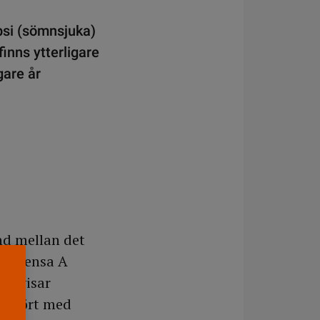
psi (sömnsjuka)
nns ytterligare
gare år
nd mellan det
influensa A
en visar
 jämfört med