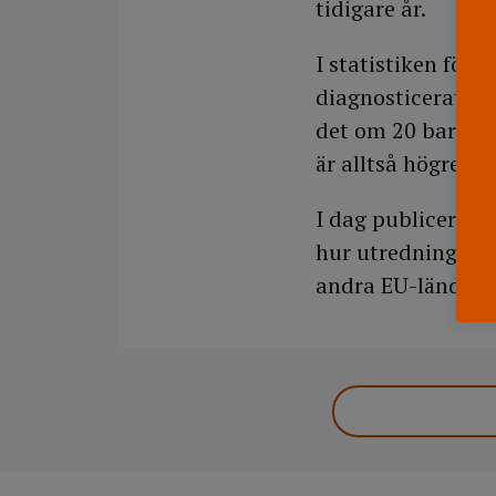
tidigare år.
I statistiken för 
diagnosticerats h
det om 20 barn o
är alltså högre än
I dag publicerar
hur utredningen g
andra EU-länder.
DELA