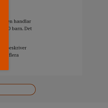
vården handlar
r 10 barn. Det
om beskriver
och flera