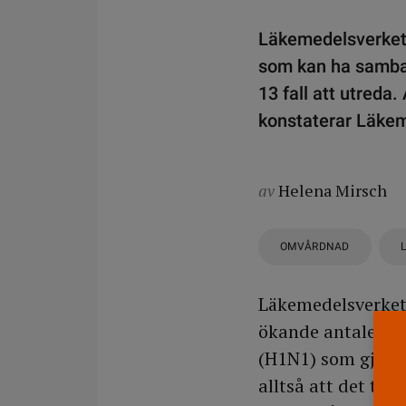
Läkemedelsverket 
som kan ha samban
13 fall att utreda.
konstaterar Läkem
av
Helena Mirsch
OMVÅRDNAD
Läkemedelsverket
ökande antalet fa
(H1N1) som gjorde
alltså att det tot