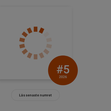
#5
2026
Läs senaste numret