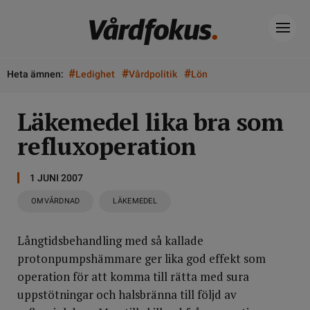
#
#
#
Heta ämnen:
Ledighet
Vårdpolitik
Lön
Läkemedel lika bra som
refluxoperation
1 JUNI 2007
OMVÅRDNAD
LÄKEMEDEL
Långtidsbehandling med så kallade
protonpumpshämmare ger lika god effekt som
operation för att komma till rätta med sura
uppstötningar och halsbränna till följd av