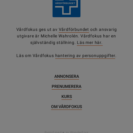
Vårdfokus ges ut av
Vårdförbundet
och ansvarig
utgivare är Michelle Wahrolén. Vårdfokus har en
självständig ställning.
Läs mer här.
Läs om Vårdfokus
hantering av personuppgifter
.
ANNONSERA
PRENUMERERA
KURS
OM VÅRDFOKUS
Byggd med
av WonderFour