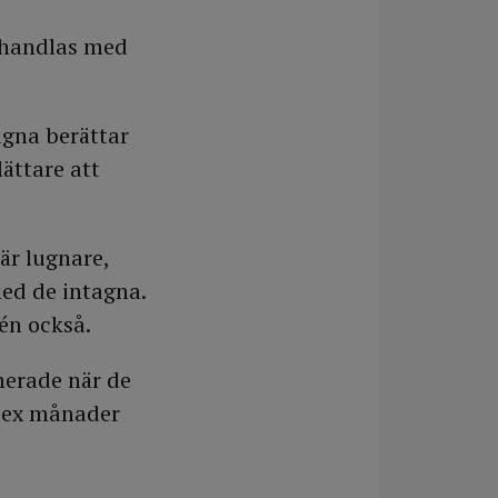
behandlas med
agna berättar
ättare att
är lugnare,
med de intagna.
én också.
imerade när de
 sex månader