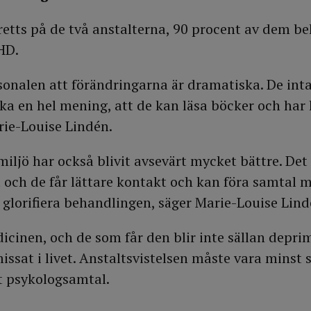
retts på de två anstalterna, 90 procent av dem 
HD.
rsonalen att förändringarna är dramatiska. De int
ka en hel mening, att de kan läsa böcker och har l
rie-Louise Lindén.
iljö har också blivit avsevärt mycket bättre. Det 
 och de får lättare kontakt och kan föra samtal 
glorifiera behandlingen, säger Marie-Louise Lind
dicinen, och de som får den blir inte sällan depr
missat i livet. Anstaltsvistelsen måste vara minst
t psykologsamtal.