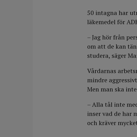
50 intagna har ut
läkemedel för AD
– Jag hör från pe
om att de kan tän
studera, säger Ma
Vårdarnas arbetsm
mindre aggressivt
Men man ska inte 
– Alla tål inte me
inser vad de har 
och kräver mycke