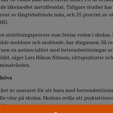
de läkemedlet metylfenidat. Tidigare studier ha
rocent av långtidsdömda män, och 25 procent av al
DHD.
 en utstötningsprocess som börjar redan i skolan. 
både mobbare och mobbade, har diagnosen. Så red
arnen en antisocialitet med beteendestörningar o
öljd, säger Lars Håkan Nilsson, rättspsykiater oc
iminalvården.
ehövs
ket av ansvaret för att barn med beteendestörni
lla vilar på skolan. Skolans ovilja att psykiatrise
r han.