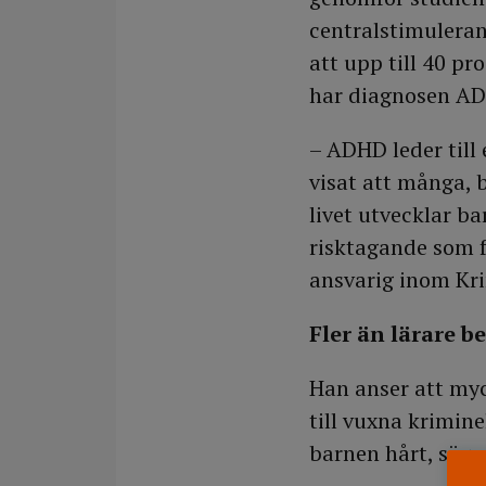
centralstimuleran
att upp till 40 p
har diagnosen A
– ADHD leder till
visat att många, 
livet utvecklar b
risktagande som f
ansvarig inom Kr
Fler än lärare b
Han anser att myc
till vuxna krimine
barnen hårt, säge