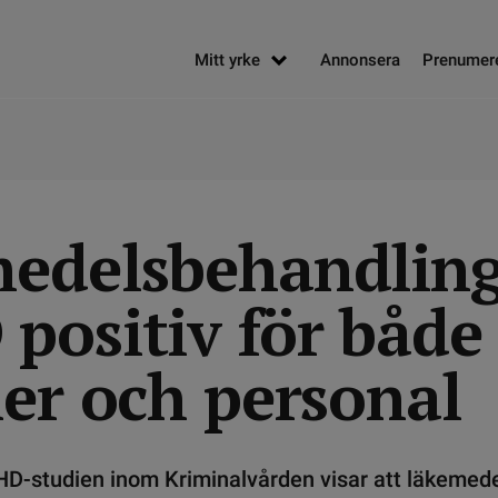
Mitt yrke
Annonsera
Prenumer
edelsbehandling
positiv för både
ner och personal
D-studien inom Kriminalvården visar att läkemed