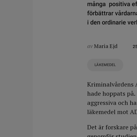
många positiva eff
förbättrar vårdarn
i den ordinarie v
av
Maria Ejd
2
LÄKEMEDEL
Kriminalvårdens A
hade hoppats på. 
aggressiva och ha
läkemedel mot A
Det är forskare p
genomför studien