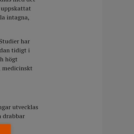
r uppskattat
la intagna,
Studier har
an tidigt i
ch högt
h medicinskt
ngar utvecklas
ra drabbar