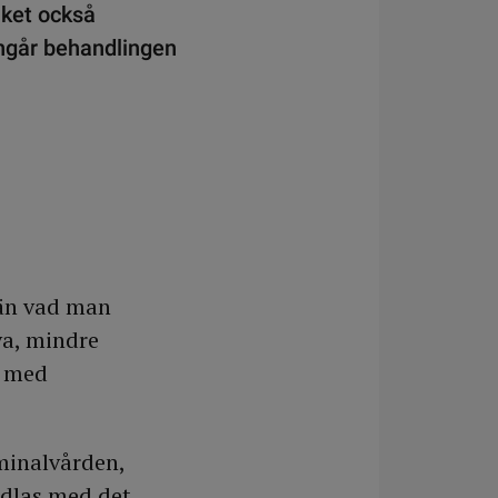
lket också
ingår behandlingen
 än vad man
va, mindre
s med
minalvården,
dlas med det