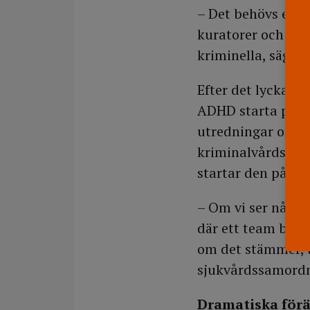
– Det behövs en an
kuratorer och psy
kriminella, säger
Efter det lyckade
ADHD starta på fl
utredningar och 
kriminalvårdsanst
startar den på Ki
– Om vi ser någon
där ett team best
om det stämmer, b
sjukvårdssamordn
Dramatiska för