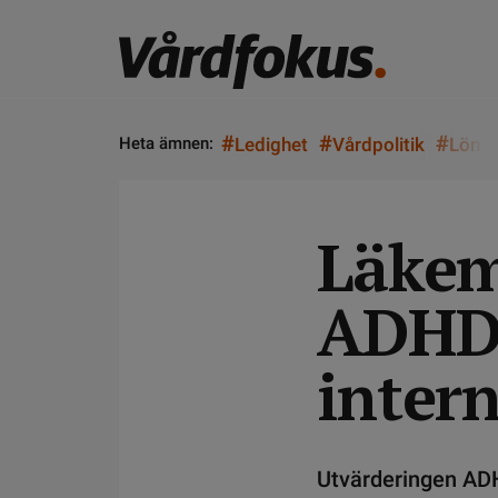
#
#
#
Heta ämnen:
Ledighet
Vårdpolitik
Lön
Läkem
ADHD 
inter
Utvärderingen ADH