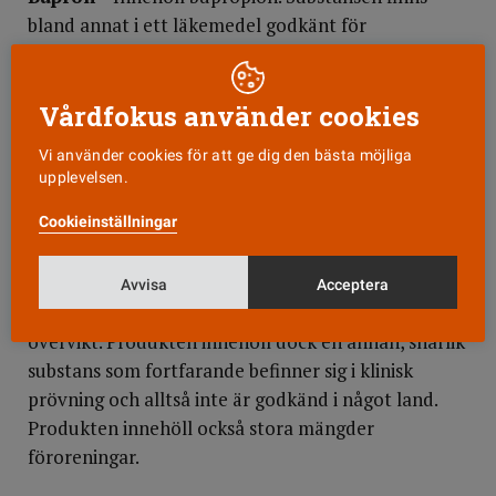
bland annat i ett läkemedel godkänt för
rökavvänjning och i mediciner mot depression.
Alltför höga doser kan orsaka krampanfall och
Vårdfokus använder cookies
substansen kan också interagera med andra
läkemedel.
Vi använder cookies för att ge dig den bästa möjliga
Ginko stack
– Innehöll odeklarerat efedrin som
upplevelsen.
kan ge ökad hjärtfrekvens och öka blodtrycket. En
Cookieinställningar
person med hjärt-kärlsjukdom som använder
medlet kan utsättas för allvarliga risker.
Zenigal
– Uppgavs innehålla substansen orlistat
Avvisa
Acceptera
som ingår i läkemedel godkända för behandling av
övervikt. Produkten innehöll dock en annan, snarlik
substans som fortfarande befinner sig i klinisk
prövning och alltså inte är godkänd i något land.
Produkten innehöll också stora mängder
föroreningar.