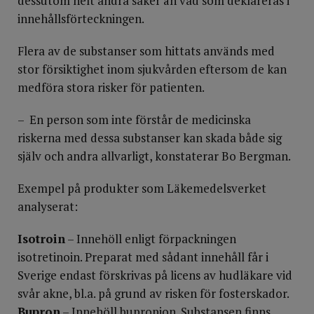
dessutom helt andra saker än vad som deklareras i
innehållsförteckningen.
Flera av de substanser som hittats används med
stor försiktighet inom sjukvården eftersom de kan
medföra stora risker för patienten.
– En person som inte förstår de medicinska
riskerna med dessa substanser kan skada både sig
själv och andra allvarligt, konstaterar Bo Bergman.
Exempel på produkter som Läkemedelsverket
analyserat:
Isotroin
– Innehöll enligt förpackningen
isotretinoin. Preparat med sådant innehåll får i
Sverige endast förskrivas på licens av hudläkare vid
svår akne, bl.a. på grund av risken för fosterskador.
Bupron
– Innehöll bupropion. Substansen finns