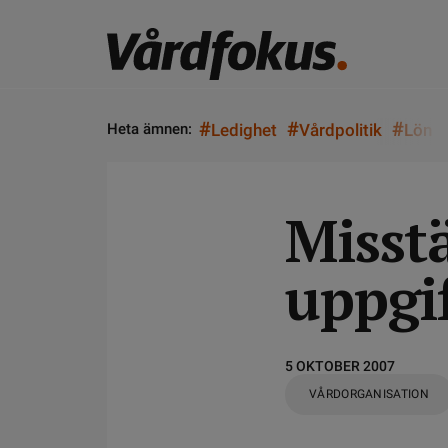
#
#
#
Heta ämnen:
Ledighet
Vårdpolitik
Lön
Misst
uppgif
5 OKTOBER 2007
VÅRDORGANISATION