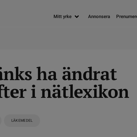
Mitt yrke
Annonsera
Prenumer
änks ha ändrat
ter i nätlexikon
LÄKEMEDEL