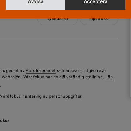
Avvisa
Acceptera
Nyhetsbrev
Tipsa oss!
us ges ut av
Vårdförbundet
och ansvarig utgivare är
e Wahrolén. Vårdfokus har en självständig ställning.
Läs
.
 Vårdfokus
hantering av personuppgifter
.
fokus