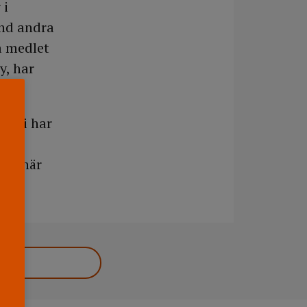
 i
and andra
a medlet
y, har
om vi har
et
den här