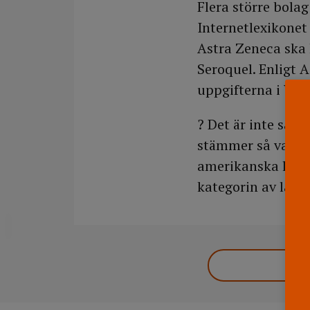
Flera större bolag
Internetlexikonet
Astra Zeneca ska 
Seroquel. Enligt 
uppgifterna i Wik
? Det är inte säke
stämmer så var de
amerikanska läke
kategorin av läke
DELA