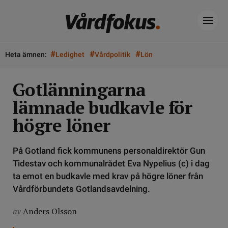
#
#
#
Heta ämnen:
Ledighet
Vårdpolitik
Lön
Gotlänningarna
lämnade budkavle för
högre löner
På Gotland fick kommunens personaldirektör Gun
Tidestav och kommunalrådet Eva Nypelius (c) i dag
ta emot en budkavle med krav på högre löner från
Vårdförbundets Gotlandsavdelning.
av
Anders Olsson