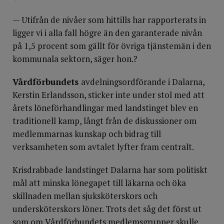
— Utifrån de nivåer som hittills har rapporterats in
ligger vi i alla fall högre än den garanterade nivån
på 1,5 procent som gällt för övriga tjänstemän i den
kommunala sektorn, säger hon.?
Vårdförbundets
avdelningsordförande i Dalarna,
Kerstin Erlandsson, sticker inte under stol med att
årets löneförhandlingar med landstinget blev en
traditionell kamp, långt från de diskussioner om
medlemmarnas kunskap och bidrag till
verksamheten som avtalet lyfter fram centralt.
Krisdrabbade landstinget Dalarna har som politiskt
mål att minska lönegapet till läkarna och öka
skillnaden mellan sjuksköterskors och
undersköterskors löner. Trots det såg det först ut
som om Vårdförbundets medlemsgrupper skulle