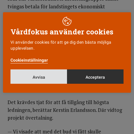
tvingas betala för landstingets ekonomiskt
ansträngda situation.
— Vi fick höra ”det finns inte ett öre” och tänkte
Vårdfokus använder cookies
”här gäller det att vara envis för att få ut så mycket
Vi använder cookies för att ge dig den bästa möjliga
som möjligt’.
upplevelsen.
Under förhandlingarna stötte Vårdförbundet
Cookieinställningar
Dalarna på problem som många andra avdelningar
känner igen. Som att arbetsgivaren kommer med
Avvisa
Acceptera
skambud via personalavdelningen som inte har
mandat att prata pengar.
Det krävdes tjat för att få tillgång till högsta
ledningen, berättar Kerstin Erlandsson. Där vidtog
projekt övertalning.
— Vi visade att med det bud vi fått skulle