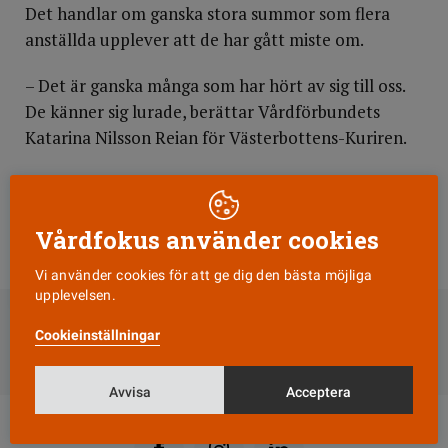
Det handlar om ganska stora summor som flera
anställda upplever att de har gått miste om.
– Det är ganska många som har hört av sig till oss.
De känner sig lurade, berättar Vårdförbundets
Katarina Nilsson Reian för Västerbottens-Kuriren.
Landstingets rekryteringschef anser att man tidigt
gått ut med information och menar att det är en
feltolkning från de anställdas sida.
Vårdfokus använder cookies
Vi använder cookies för att ge dig den bästa möjliga
DELA
upplevelsen.
Cookieinställningar
Till Vårdfokus startsida
Avvisa
Acceptera