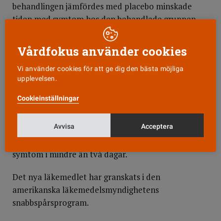
behandlingen jämfördes med placebo minskade
tiden med symtom hos den behandlade gruppen
medan behandlingen i jämförelse med ett annat
influensaläkemedel inte visade någon skillnad
Vårdfokus använder cookies
mellan patientgrupperna.
Vi använder cookies för att ge dig den bästa möjliga
upplevelsen.
Myndigheten ser en fördel med ytterligare ett
alternativ till behandling eftersom influensavirus
Cookieinställningar
kan bli resistenta.
Avvisa
Acceptera
Läkemedlet godkänns nu i USA för behandling av
akut influensa för patienter över 12 år som har haft
symtom i mindre än två dagar.
Det nya läkemedlet har granskats i den
amerikanska läkemedelsmyndighetens
snabbspårsprogram.