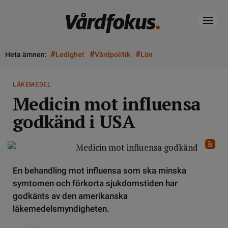
#
#
#
Heta ämnen:
Ledighet
Vårdpolitik
Lön
LÄKEMEDEL
Medicin mot influensa
godkänd i USA
En behandling mot influensa som ska minska
symtomen och förkorta sjukdomstiden har
godkänts av den amerikanska
läkemedelsmyndigheten.