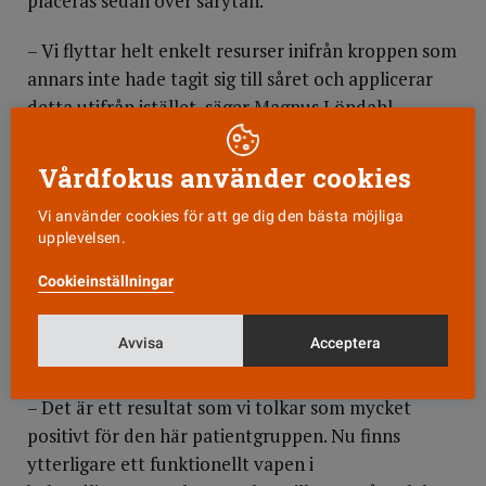
placeras sedan över sårytan.
– Vi flyttar helt enkelt resurser inifrån kroppen som
annars inte hade tagit sig till såret och applicerar
detta utifrån istället, säger Magnus Löndahl.
Positiva resultat
Vårdfokus använder cookies
Nyligen publicerades resultaten av en stor
internationell studie på behandlingsmetoden i
The
Vi använder cookies för att ge dig den bästa möjliga
upplevelsen.
Lancet Diabetes & Endocrinology
, där Magnus
Löndahl är medförfattare. Den visar att metoden
Cookieinställningar
ökar läkningsförekomsten med 60 procent hos
patienter med väldigt svåra diabetesrelaterade
Avvisa
Acceptera
fotsår.
– Det är ett resultat som vi tolkar som mycket
positivt för den här patientgruppen. Nu finns
ytterligare ett funktionellt vapen i