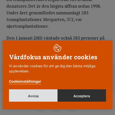
donatorer. Det är den högsta siffran sedan 1998.
Under året genomfördes sammanlagt 583
transplantationer. Merparten, 372, var
njurtranplantationer.
Den 1 januari 2005 väntade också 583 personer på
ett nytt (i några fall flera nya) organ. De allra flesta
(517) väntade på en ny njure.
Vårdfokus använder cookies
DELA
Vi använder cookies för att ge dig den bästa möjliga
upplevelsen.
Till Vårdfokus startsida
Cookieinställningar
Avvisa
Acceptera