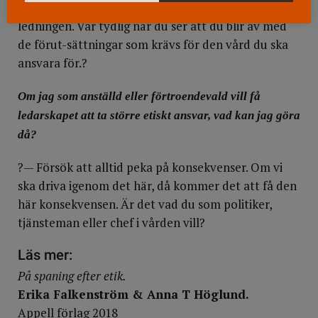
Ta mod till dig och ställ frågor till den högsta
ledningen. Var tydlig när du ser att du blir av med
de förut-sättningar som krävs för den vård du ska
ansvara för.?
Om jag som anställd eller förtroendevald vill få
ledarskapet att ta större etiskt ansvar, vad kan jag göra
då?
?— Försök att alltid peka på konsekvenser. Om vi
ska driva igenom det här, då kommer det att få den
här konsekvensen. Är det vad du som politiker,
tjänsteman eller chef i vården vill?
Läs mer:
På spaning efter etik.
Erika Falkenström & Anna T Höglund.
Appell förlag 2018