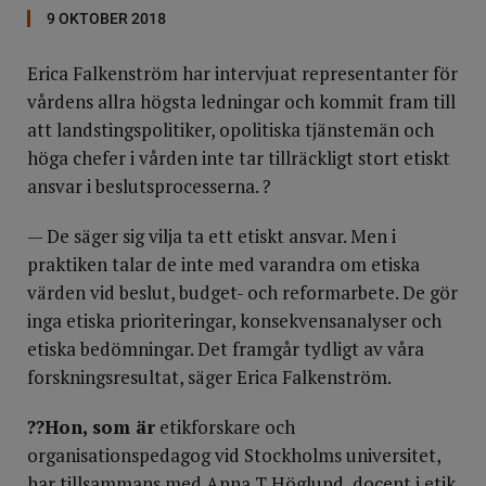
9 OKTOBER 2018
Erica Falkenström har intervjuat representanter för
vårdens allra högsta ledningar och kommit fram till
att landstingspolitiker, opolitiska tjänstemän och
höga chefer i vården inte tar tillräckligt stort etiskt
ansvar i beslutsprocesserna. ?
— De säger sig vilja ta ett etiskt ansvar. Men i
praktiken talar de inte med varandra om etiska
värden vid beslut, budget- och reformarbete. De gör
inga etiska prioriteringar, konsekvensanalyser och
etiska bedömningar. Det framgår tydligt av våra
forskningsresultat, säger Erica Falkenström.
??Hon, som är
etikforskare och
organisationspedagog vid Stockholms universitet,
har tillsammans med Anna T Höglund, docent i etik