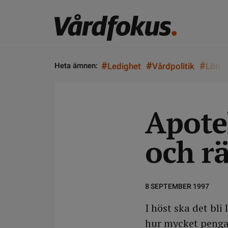
#
#
#
Heta ämnen:
Ledighet
Vårdpolitik
Lön
Apote
och rä
8 SEPTEMBER 1997
I höst ska det bli
hur mycket pengar