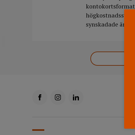
kontokortsformat.
högkostnadssystem
synskadade är apo
DELA