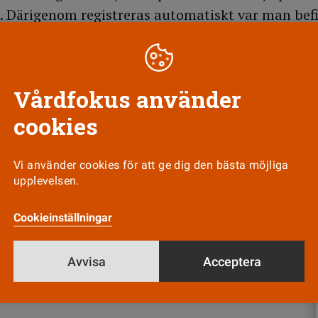
 Därigenom registreras automatiskt var man befi
et och därmed rätten till rabatt. För att underlä
tekskortet till skillnad från andra kort tandat.
Vårdfokus använder
cookies
Till Vårdfokus startsida
Vi använder cookies för att ge dig den bästa möjliga
upplevelsen.
Cookieinställningar
Nyhetsbrev
Tipsa oss!
Avvisa
Acceptera