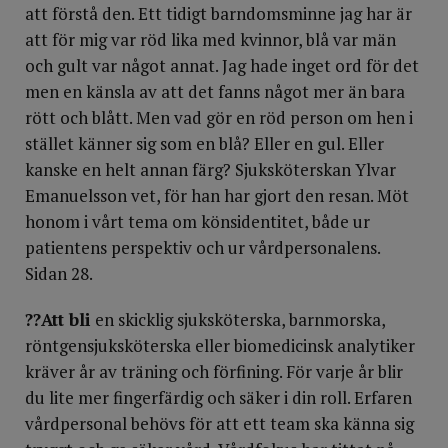
att förstå den. Ett tidigt barndomsminne jag har är
att för mig var röd lika med kvinnor, blå var män
och gult var något annat. Jag hade inget ord för det
men en känsla av att det fanns något mer än bara
rött och blått. Men vad gör en röd person om hen i
stället känner sig som en blå? Eller en gul. Eller
kanske en helt annan färg? Sjuksköterskan Ylvar
Emanuelsson vet, för han har gjort den resan. Möt
honom i vårt tema om könsidentitet, både ur
patientens perspektiv och ur vårdpersonalens.
Sidan 28.
??Att bli
en skicklig sjuksköterska, barnmorska,
röntgensjuksköterska eller biomedicinsk analytiker
kräver år av träning och förfining. För varje år blir
du lite mer fingerfärdig och säker i din roll. Erfaren
vårdpersonal behövs för att ett team ska känna sig