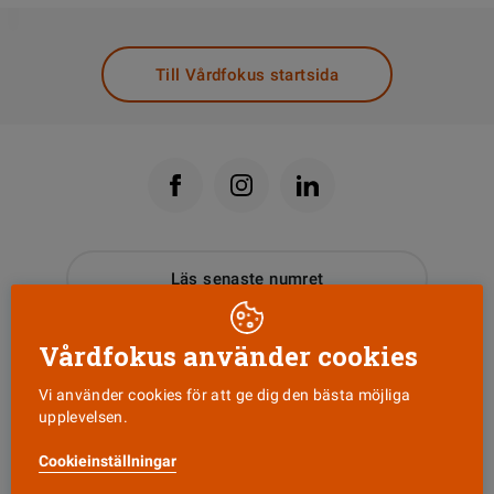
DELA
Till Vårdfokus startsida
Läs senaste numret
Nyhetsbrev
Vårdfokus använder cookies
Vi använder cookies för att ge dig den bästa möjliga
Tipsa oss!
upplevelsen.
Cookieinställningar