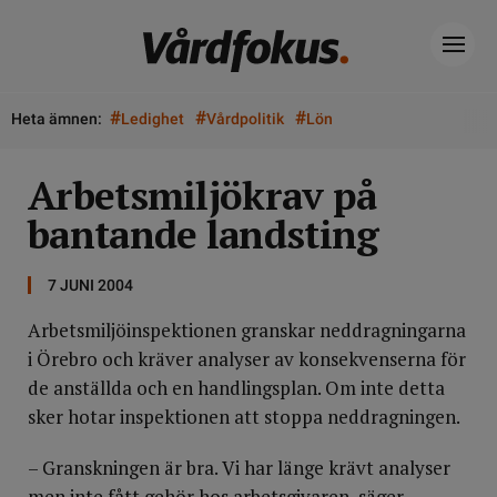
#
#
#
Heta ämnen:
Ledighet
Vårdpolitik
Lön
Arbetsmiljökrav på
bantande landsting
7 JUNI 2004
Arbetsmiljöinspektionen granskar neddragningarna
i Örebro och kräver analyser av konsekvenserna för
de anställda och en handlingsplan. Om inte detta
sker hotar inspektionen att stoppa neddragningen.
– Granskningen är bra. Vi har länge krävt analyser
men inte fått gehör hos arbetsgivaren, säger