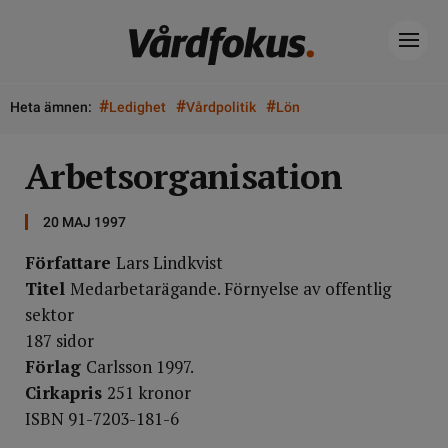
#
#
#
Heta ämnen:
Ledighet
Vårdpolitik
Lön
Arbetsorganisation
20 MAJ 1997
Författare
Lars Lindkvist
Titel
Medarbetarägande. Förnyelse av offentlig
sektor
187 sidor
Förlag
Carlsson 1997.
Cirkapris
251 kronor
ISBN 91-7203-181-6