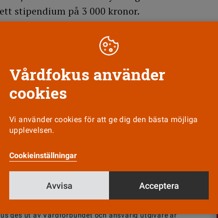
 ett stipendium på 3 000 kronor.
Till Vårdfokus startsida
Vårdfokus använder
cookies
Vi använder cookies för att ge dig den bästa möjliga
Nyhetsbrev
Tipsa oss!
upplevelsen.
Cookieinställningar
Avvisa
Acceptera
us ges ut av
Vårdförbundet
och ansvarig utgivare är