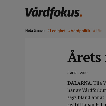
#
#
#
Heta ämnen:
Ledighet
Vårdpolitik
Lön
Årets
3 APRIL 2000
DALARNA
. Ulla
har av Vårdförbun
sägs bland annat 
sig till löpande 