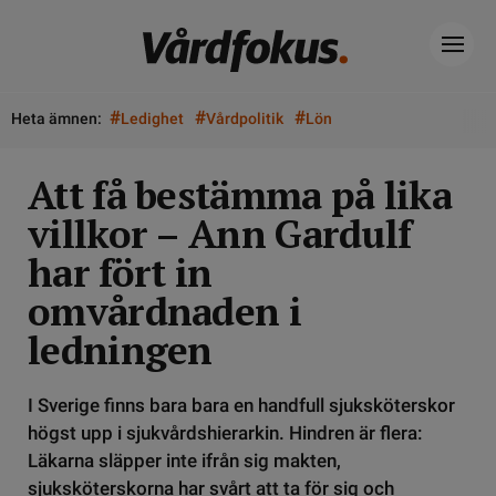
#
#
#
Heta ämnen:
Ledighet
Vårdpolitik
Lön
Att få bestämma på lika
villkor – Ann Gardulf
har fört in
omvårdnaden i
ledningen
I Sverige finns bara bara en handfull sjuksköterskor
högst upp i sjukvårdshierarkin. Hindren är flera:
Läkarna släpper inte ifrån sig makten,
sjuksköterskorna har svårt att ta för sig och