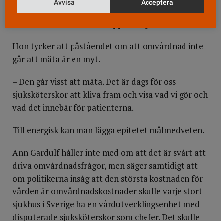
Avvisa
Acceptera
– Det är oerhört viktigt att sätta upp konkreta mål
och att veta vad man vill uppnå, säger hon.
Hon tycker att påståendet om att omvårdnad inte
går att mäta är en myt.
– Den går visst att mäta. Det är dags för oss
sjuksköterskor att kliva fram och visa vad vi gör och
vad det innebär för patienterna.
Till energisk kan man lägga epitetet målmedveten.
Ann Gardulf håller inte med om att det är svårt att
driva omvårdnadsfrågor, men säger samtidigt att
om politikerna insåg att den största kostnaden för
vården är omvårdnadskostnader skulle varje stort
sjukhus i Sverige ha en vårdutvecklingsenhet med
disputerade sjuksköterskor som chefer. Det skulle