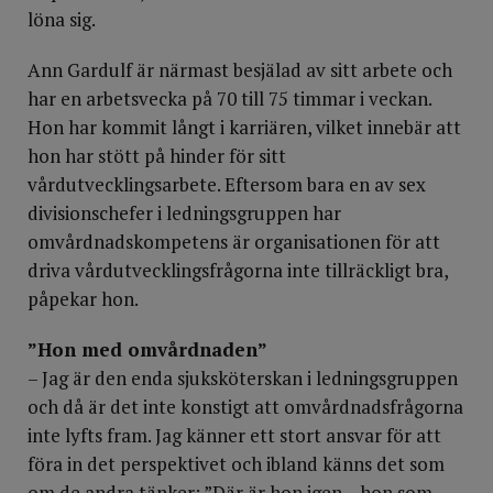
löna sig.
Ann Gardulf är närmast besjälad av sitt arbete och
har en arbetsvecka på 70 till 75 timmar i veckan.
Hon har kommit långt i karriären, vilket innebär att
hon har stött på hinder för sitt
vårdutvecklingsarbete. Eftersom bara en av sex
divisionschefer i ledningsgruppen har
omvårdnadskompetens är organisationen för att
driva vårdutvecklingsfrågorna inte tillräckligt bra,
påpekar hon.
”Hon med omvårdnaden”
– Jag är den enda sjuksköterskan i ledningsgruppen
och då är det inte konstigt att omvårdnadsfrågorna
inte lyfts fram. Jag känner ett stort ansvar för att
föra in det perspektivet och ibland känns det som
om de andra tänker: ”Där är hon igen – hon som