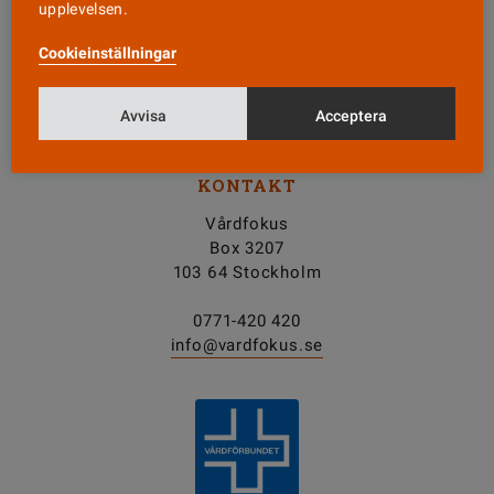
upplevelsen.
Nyhetsbrev
Cookieinställningar
Tipsa oss!
Avvisa
Acceptera
KONTAKT
Vårdfokus
Box 3207
103 64 Stockholm
0771-420 420
info@vardfokus.se