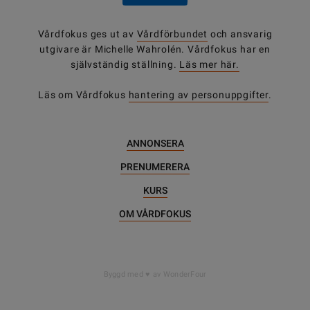
Vårdfokus ges ut av
Vårdförbundet
och ansvarig
utgivare är Michelle Wahrolén. Vårdfokus har en
självständig ställning.
Läs mer här.
Läs om Vårdfokus
hantering av personuppgifter
.
ANNONSERA
PRENUMERERA
KURS
OM VÅRDFOKUS
Byggd med
av WonderFour